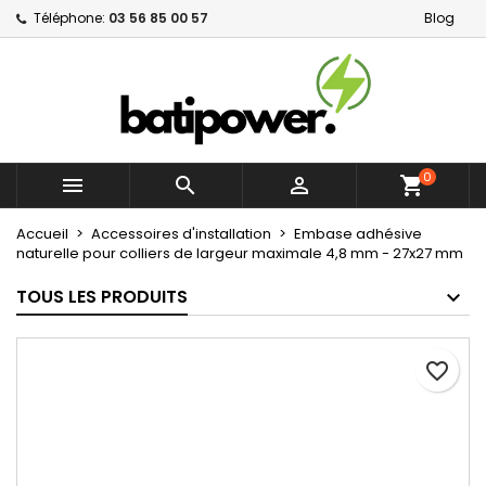
Téléphone:
03 56 85 00 57
Blog
×
×
×
Mes listes d'envies
Créer une liste d'envies
Connexion
Créer une nouvelle liste
add_circle_outline
Vous devez être connecté pour ajouter des produits
Nom de la liste d'envies
à votre liste d'envies.
0



shopping_cart
Annuler
Connexion
Annuler
Créer une liste d'envies
Accueil
Accessoires d'installation
Embase adhésive
naturelle pour colliers de largeur maximale 4,8 mm - 27x27 mm
TOUS LES PRODUITS
favorite_border