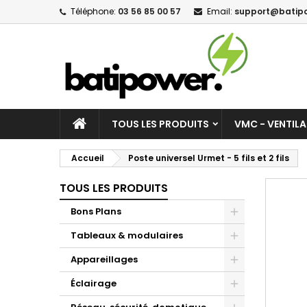
Téléphone:
03 56 85 00 57
Email:
support@batipo
M
C
C
add_circle_outline
Vo
No
d'e
TOUS LES PRODUITS
VMC - VENTIL
Accueil
Poste universel Urmet - 5 fils et 2 fils
TOUS LES PRODUITS
Bons Plans
Tableaux & modulaires
Appareillages
Éclairage