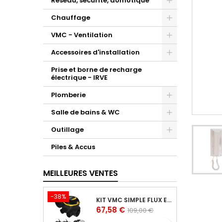
Réseau, sécurité, domotique
Chauffage
VMC - Ventilation
Accessoires d'installation
Prise et borne de recharge
électrique - IRVE
Plomberie
Salle de bains & WC
Outillage
Piles & Accus
MEILLEURES VENTES
-38%
KIT VMC SIMPLE FLUX EASYHOME AUTORÉGLABLE COMBLES CLASSIC LIVRÉ AVEC 3 GRILLES DE VENTILATION BIP
Prix
Prix
67,58 €
109,00 €
de