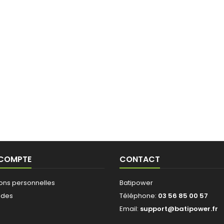
 COMPTE
CONTACT
ions personnelles
Batipower
des
Téléphone:
03 56 85 00 57
Email:
support@batipower.fr
s