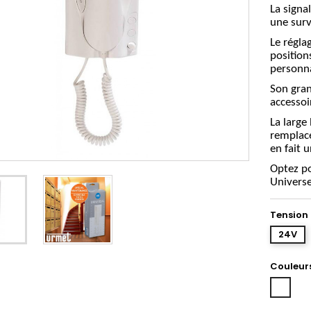
La signa
une surv
Le régla
position
personna
Son gran
accessoi
La large
remplacé
en fait u
Optez po
Universe
Tension
24V
Couleur
Blanc