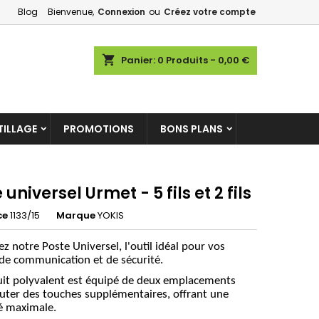
Blog
Bienvenue,
Connexion
ou
Créez votre compte
×
×
×
shopping_cart
Panier:
0
Produits - 0,00 €
ILLAGE
PROMOTIONS
BONS PLANS
n
s
 universel Urmet - 5 fils et 2 fils
ce
1133/15
Marque
YOKIS
z notre Poste Universel, l'outil idéal pour vos
de communication et de sécurité.
it polyvalent est équipé de deux emplacements
uter des touches supplémentaires, offrant une
ité maximale.