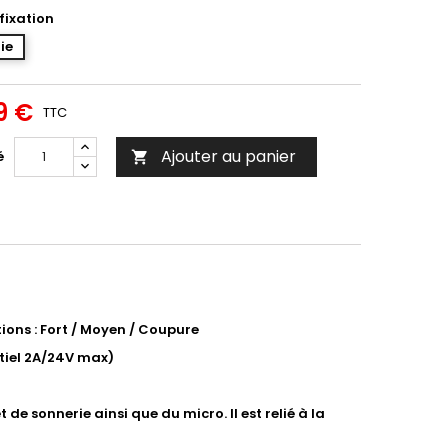
fixation
lie
9 €
TTC
Ajouter au panier
é

tions : Fort / Moyen / Coupure
ntiel 2A/24V max)
e sonnerie ainsi que du micro. Il est relié à la