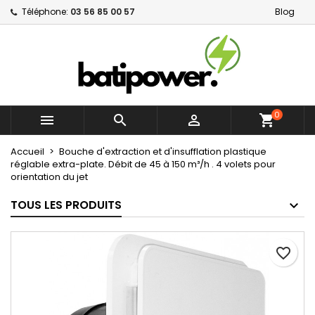
Téléphone:
03 56 85 00 57
Blog
×
×
×
Mes listes d'envies
Créer une liste d'envies
Connexion
Créer une nouvelle liste
add_circle_outline
Vous devez être connecté pour ajouter des produits
Nom de la liste d'envies
à votre liste d'envies.
0



shopping_cart
Annuler
Connexion
Annuler
Créer une liste d'envies
Accueil
Bouche d'extraction et d'insufflation plastique
réglable extra-plate. Débit de 45 à 150 m³/h . 4 volets pour
orientation du jet
TOUS LES PRODUITS
favorite_border