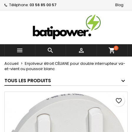
Téléphone:
03 56 85 00 57
Blog
×
×
×
Mes listes d'envies
Créer une liste d'envies
Connexion
Créer une nouvelle liste
add_circle_outline
Vous devez être connecté pour ajouter des produits
Nom de la liste d'envies
à votre liste d'envies.
0



shopping_cart
Annuler
Connexion
Annuler
Créer une liste d'envies
Accueil
Enjoliveur étroit CÉLIANE pour double interrupteur va-
et-vient ou poussoir blanc
TOUS LES PRODUITS
favorite_border