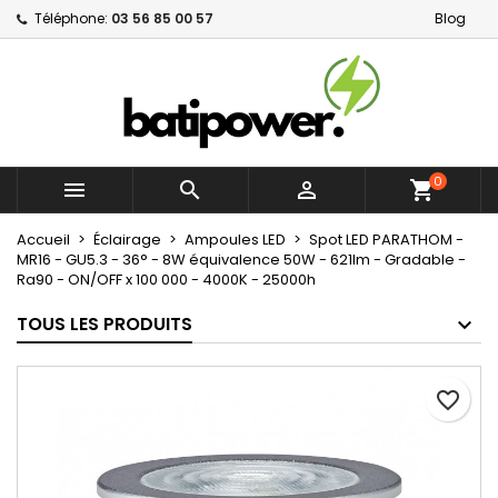
Téléphone:
03 56 85 00 57
Blog
×
×
×
Mes listes d'envies
Créer une liste d'envies
Connexion
Créer une nouvelle liste
add_circle_outline
Vous devez être connecté pour ajouter des produits
Nom de la liste d'envies
à votre liste d'envies.
0



shopping_cart
Annuler
Connexion
Annuler
Créer une liste d'envies
Accueil
Éclairage
Ampoules LED
Spot LED PARATHOM -
MR16 - GU5.3 - 36° - 8W équivalence 50W - 621lm - Gradable -
Ra90 - ON/OFF x 100 000 - 4000K - 25000h
TOUS LES PRODUITS
favorite_border