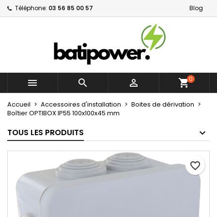
Téléphone:
03 56 85 00 57
Blog
×
×
×
Mes listes d'envies
Créer une liste d'envies
Connexion
Créer une nouvelle liste
add_circle_outline
Vous devez être connecté pour ajouter des produits
Nom de la liste d'envies
à votre liste d'envies.
0



shopping_cart
Annuler
Connexion
Annuler
Créer une liste d'envies
Accueil
Accessoires d'installation
Boites de dérivation
Boîtier OPTIBOX IP55 100x100x45 mm
TOUS LES PRODUITS
favorite_border