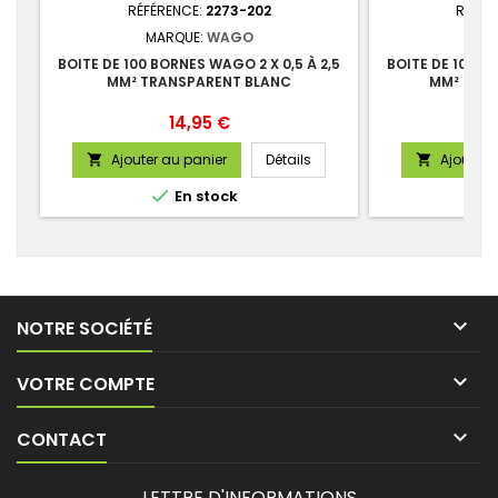
RÉFÉRENCE:
2273-202
RÉFÉR
MARQUE:
WAGO
MA
BOITE DE 100 BORNES WAGO 2 X 0,5 À 2,5
BOITE DE 100 B
MM² TRANSPARENT BLANC
MM² TRA
Prix
14,95 €
Ajouter au panier
Détails
Ajouter 



En stock

NOTRE SOCIÉTÉ

VOTRE COMPTE

CONTACT
LETTRE D'INFORMATIONS