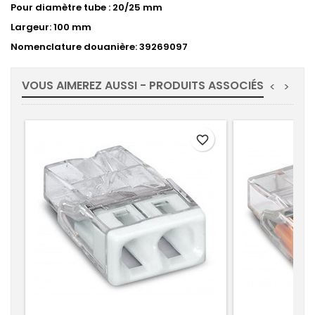
Pour diamètre tube : 20/25 mm
Largeur: 100 mm
Nomenclature douanière: 39269097
VOUS AIMEREZ AUSSI - PRODUITS ASSOCIÉS
<
>
favorite_border