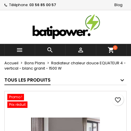
Téléphone:
03 56 85 00 57
Blog
×
×
×
Mes listes d'envies
Créer une liste d'envies
Connexion
Créer une nouvelle liste
add_circle_outline
Vous devez être connecté pour ajouter des produits
Nom de la liste d'envies
à votre liste d'envies.
0



shopping_cart
Annuler
Connexion
Annuler
Créer une liste d'envies
Accueil
Bons Plans
Radiateur chaleur douce EQUATEUR 4 -
vertical - blanc granit - 1500 W
TOUS LES PRODUITS
Promo !
favorite_border
Prix réduit