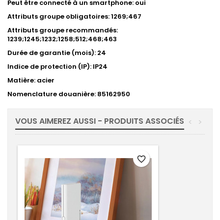
Peut être connecté à un smartphone: oui
Attributs groupe obligatoires: 1269;467
Attributs groupe recommandés:
1239;1245;1232;1258;512;468;463
Durée de garantie (mois): 24
Indice de protection (IP): IP24
Matière: acier
Nomenclature douanière: 85162950
VOUS AIMEREZ AUSSI - PRODUITS ASSOCIÉS
<
>
favorite_border