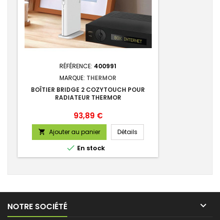
RÉFÉRENCE:
400991
MARQUE:
THERMOR
BOÎTIER BRIDGE 2 COZYTOUCH POUR
RADIATEUR THERMOR
Prix
93,89 €
Ajouter au panier
Détails


En stock

NOTRE SOCIÉTÉ