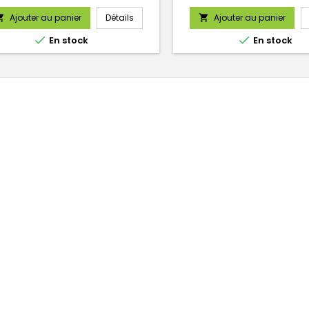
Ajouter au panier
Détails
Ajouter au panier




En stock
En stock