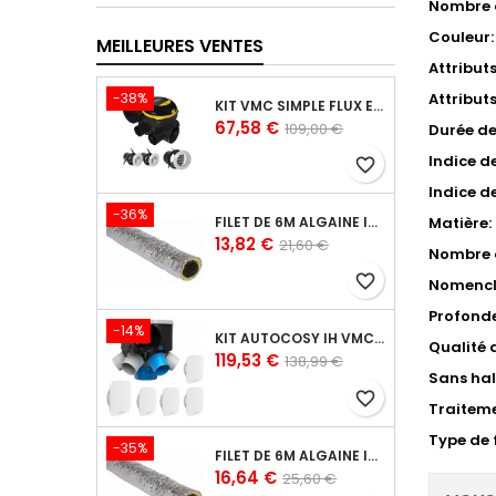
Nombre 
Couleur:
MEILLEURES VENTES
Attribut
-38%
Attribut
KIT VMC SIMPLE FLUX EASYHOME AUTORÉGLABLE COMBLES CLASSIC LIVRÉ AVEC 3 GRILLES DE VENTILATION BIP
Prix
Prix
67,58 €
109,00 €
Durée de
de
Indice de
favorite_border
base
Indice de
-36%
Matière:
FILET DE 6M ALGAINE ISOLÉE DIAMÈTRE 80 MM, CONDUITS SOUPLES PLASTIQUE POUR RÉSEAU DE VENTILATION EN MAISON INDIVIDUELLE
Prix
Prix
13,82 €
21,60 €
Nombre d
de
favorite_border
Nomencl
base
Profond
-14%
KIT AUTOCOSY IH VMC AUTORÉGLABLE INTELLIGENTE 6 SANITAIRES (5 BOUCHES LINE)
Qualité 
Prix
Prix
119,53 €
138,99 €
Sans hal
de
favorite_border
base
Traiteme
Type de f
-35%
FILET DE 6M ALGAINE ISOLÉE DIAMÈTRE 125 MM, CONDUITS SOUPLES PLASTIQUE POUR RÉSEAU DE VENTILATION EN MAISON INDIVIDUELLE
Prix
Prix
16,64 €
25,60 €