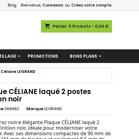
Blog
Bienvenue,
Connexion
ou
Créez votre compte
×
×
×
shopping_cart
Panier:
0
Produits - 0,00 €
ILLAGE
PROMOTIONS
BONS PLANS
n
s
rs Céliane LEGRAND
ue CÉLIANE laqué 2 postes
ion noir
ce
066682
Marque
LEGRAND
ez notre élégante Plaque CÉLIANE laqué 2
finition noir, idéale pour moderniser votre
ur. Avec ses dimensions compactes de 90 mm de