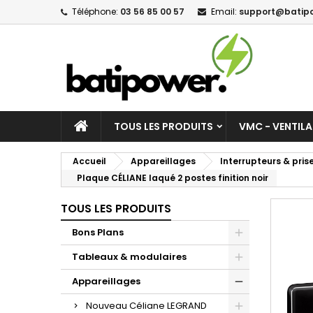
Téléphone:
03 56 85 00 57
Email:
support@batipo
M
C
C
add_circle_outline
Vo
No
d'e
TOUS LES PRODUITS
VMC - VENTIL
Accueil
Appareillages
Interrupteurs & pri
Plaque CÉLIANE laqué 2 postes finition noir
TOUS LES PRODUITS
Bons Plans
Tableaux & modulaires
Appareillages
Nouveau Céliane LEGRAND