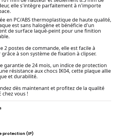
, 161 mm de hauteur et seulement 8.5 mm de
eur, elle s'intègre parfaitement à n'importe
pace.
ée en PC/ABS thermoplastique de haute qualité,
laque est sans halogène et bénéficie d'un
ent de surface laqué-peint pour une finition
ble.
e 2 postes de commande, elle est facile à
r grâce à son système de fixation à clipser.
e garantie de 24 mois, un indice de protection
une résistance aux chocs IK04, cette plaque allie
ue et durabilité.
ez dès maintenant et profitez de la qualité
 chez vous !
s
e protection (IP)