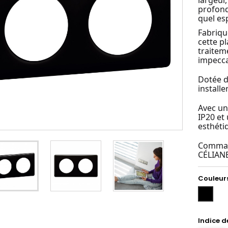
largeur
profond
quel es
Fabriqu
cette p
traitem
impecca
Dotée d
installe
Avec un
IP20 et 
esthétiq
Command
CÉLIANE
Couleur
Noir
Indice d