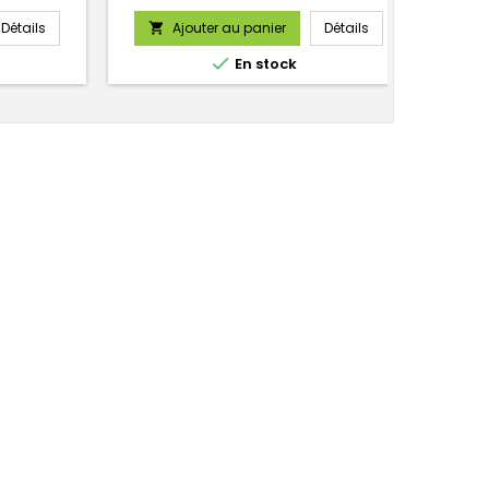
Détails
Ajouter au panier
Détails



En stock