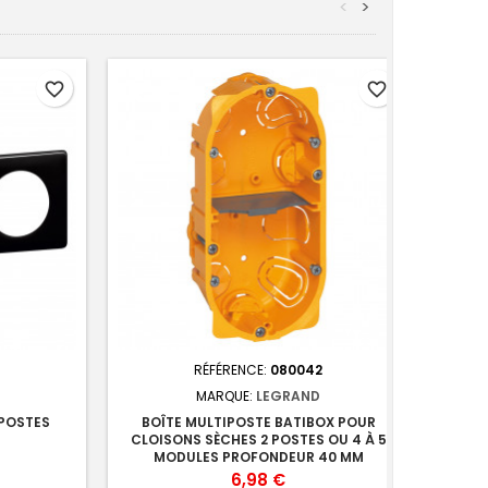
<
>
favorite_border
favorite_border
RÉFÉRENCE:
080042
MARQUE:
LEGRAND
 POSTES
BOÎTE MULTIPOSTE BATIBOX POUR
BOÎ
CLOISONS SÈCHES 2 POSTES OU 4 À 5
CLOI
MODULES PROFONDEUR 40 MM
M
Prix
6,98 €