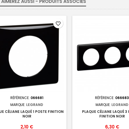
 AIMEREZ AUSSI - PRODUITS ASSOCIÉS
favorite_border
RÉFÉRENCE:
066681
RÉFÉRENCE:
066683
MARQUE:
LEGRAND
MARQUE:
LEGRAND
E CÉLIANE LAQUÉ 1 POSTE FINITION
PLAQUE CÉLIANE LAQUÉ 3
NOIR
FINITION NOIR
Prix
Prix
2,10 €
6,30 €