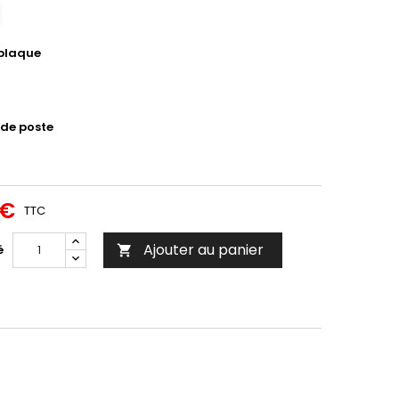
 plaque
de poste
 €
TTC
Ajouter au panier
é
