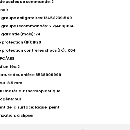
de postes de commande: 2
 noir
s groupe obligatoires: 1245;1239;549
s groupe recommandés: 512;468;1194
 garantie (mois): 24
 protection (IP): IP20
 protection contre les chocs (IK): IK04
 PC/ABS
'unités: 2
ature douanière: 8538909999
eur: 8.5 mm
du matériau: thermoplastique
ogène: oui
nt de la surface: laqué-peint
ixation: à clipser