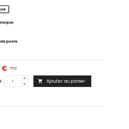
que
 plaque
de poste
0 €
TTC
Ajouter au panier
é
