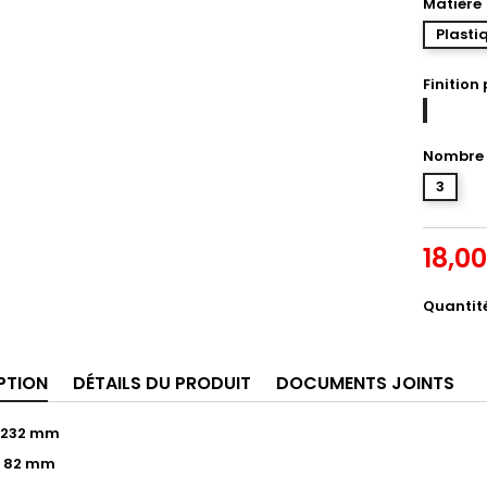
Matière
Plasti
Finition
Craie
Nombre 
3
18,0
Quantit
PTION
DÉTAILS DU PRODUIT
DOCUMENTS JOINTS
: 232 mm
: 82 mm