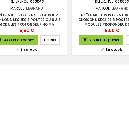
RÉFÉRENCE:
080043
RÉFÉRENCE:
080053
MARQUE:
LEGRAND
MARQUE:
LEGRAND
OÎTE MULTIPOSTE BATIBOX POUR
BOÎTE MULTIPOSTE BATIB
ISONS SÈCHES 3 POSTES OU 6 À 8
CLOISONS SÈCHES 3 POSTES
MODULES PROFONDEUR 40 MM
MODULES PROFONDEUR 
Prix
Prix
8,90 €
9,60 €
Ajouter au panier
Détails
Ajouter au panier




En stock
En stock