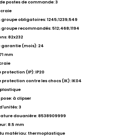
de postes de commande: 3
 craie
s groupe obligatoires: 1245;1239;549
s groupe recommandés: 512;468;1194
ns: 82x232
 garantie (mois): 24
 71 mm
 craie
 protection (IP): IP20
 protection contre les chocs (IK): IK04
 plastique
pose: à clipser
'unités: 3
ature douanière: 8538909999
eur: 8.5 mm
du matériau: thermoplastique