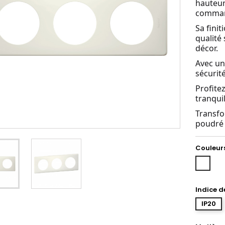
hauteur
command
Sa finit
qualité
décor.
Avec un
sécurit
Profite
tranquil
Transfo
poudré 3
Couleur
Blanc
Indice d
IP20