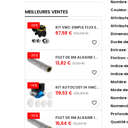
Nombre 
Couleur:
MEILLEURES VENTES
Attribut
-38%
Attribut
KIT VMC SIMPLE FLUX EASYHOME AUTORÉGLABLE COMBLES CLASSIC LIVRÉ AVEC 3 GRILLES DE VENTILATION BIP
Prix
Prix
67,58 €
109,00 €
Dimensio
de
Durée de
favorite_border
base
Entraxe:
-36%
FILET DE 6M ALGAINE ISOLÉE DIAMÈTRE 80 MM, CONDUITS SOUPLES PLASTIQUE POUR RÉSEAU DE VENTILATION EN MAISON INDIVIDUELLE
Finition:
Prix
Prix
13,82 €
21,60 €
Indice de
de
favorite_border
Indice de
base
Matière:
-14%
KIT AUTOCOSY IH VMC AUTORÉGLABLE INTELLIGENTE 6 SANITAIRES (5 BOUCHES LINE)
Mode de 
Prix
Prix
119,53 €
138,99 €
Nombre d
de
favorite_border
base
Nomencl
Profond
-35%
FILET DE 6M ALGAINE ISOLÉE DIAMÈTRE 125 MM, CONDUITS SOUPLES PLASTIQUE POUR RÉSEAU DE VENTILATION EN MAISON INDIVIDUELLE
Qualité 
Prix
Prix
16,64 €
25,60 €