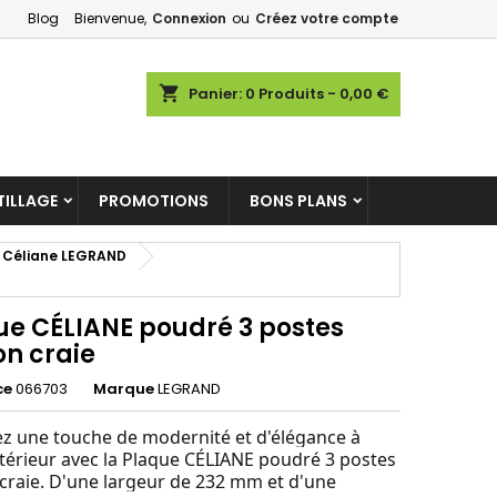
Blog
Bienvenue,
Connexion
ou
Créez votre compte
×
×
×
shopping_cart
Panier:
0
Produits - 0,00 €
ILLAGE
PROMOTIONS
BONS PLANS
n
s
rs Céliane LEGRAND
ue CÉLIANE poudré 3 postes
ion craie
ce
066703
Marque
LEGRAND
z une touche de modernité et d'élégance à
ntérieur avec la Plaque CÉLIANE poudré 3 postes
n craie. D'une largeur de 232 mm et d'une