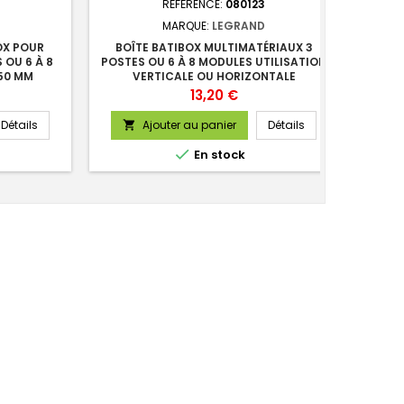
RÉFÉRENCE:
080123
MARQUE:
LEGRAND
OX POUR
BOÎTE BATIBOX MULTIMATÉRIAUX 3
INT
 OU 6 À 8
POSTES OU 6 À 8 MODULES UTILISATION
COMMA
50 MM
VERTICALE OU HORIZONTALE
PROFONDEUR 50 MM
Prix
13,20 €
Détails
Ajouter au panier
Détails



En stock