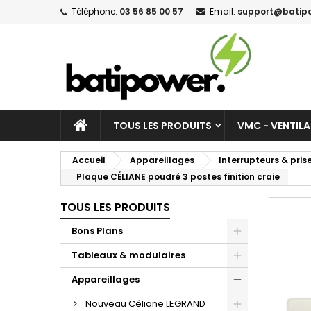
Téléphone:
03 56 85 00 57
Email:
support@batipo
M
C
C
add_circle_outline
Vo
No
d'e
TOUS LES PRODUITS
VMC - VENTIL
Accueil
Appareillages
Interrupteurs & pri
Plaque CÉLIANE poudré 3 postes finition craie
TOUS LES PRODUITS
Bons Plans
Tableaux & modulaires
Appareillages
Nouveau Céliane LEGRAND