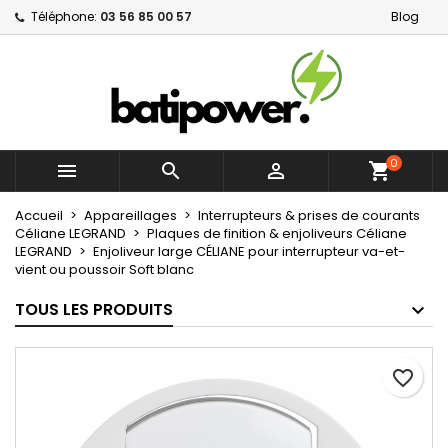
Téléphone:
03 56 85 00 57
Blog
×
×
×
Mes listes d'envies
Créer une liste d'envies
Connexion
Créer une nouvelle liste
add_circle_outline
Vous devez être connecté pour ajouter des produits
Nom de la liste d'envies
à votre liste d'envies.
0



shopping_cart
Annuler
Connexion
Annuler
Créer une liste d'envies
Accueil
Appareillages
Interrupteurs & prises de courants
Céliane LEGRAND
Plaques de finition & enjoliveurs Céliane
LEGRAND
Enjoliveur large CÉLIANE pour interrupteur va-et-
vient ou poussoir Soft blanc
TOUS LES PRODUITS
favorite_border