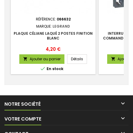
RÉFÉRENCE:
066632
RÉFÉ
MARQUE:
LEGRAND
MAR
PLAQUE CÉLIANE LAQUÉ 2 POSTES FINITION
INTERRUPTEU
BLANC
COMMANDE DE V
Prix
4,20 €
Ajouter au panier
Détails
Ajouter 



En stock

NOTRE SOCIÉTÉ

VOTRE COMPTE