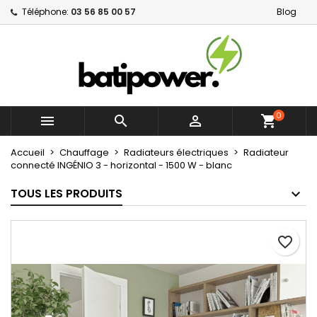
Téléphone:
03 56 85 00 57
Blog
×
×
×
Mes listes d'envies
Créer une liste d'envies
Connexion
Créer une nouvelle liste
add_circle_outline
Vous devez être connecté pour ajouter des produits
Nom de la liste d'envies
à votre liste d'envies.
0



shopping_cart
Annuler
Connexion
Annuler
Créer une liste d'envies
Accueil
Chauffage
Radiateurs électriques
Radiateur
connecté INGÉNIO 3 - horizontal - 1500 W - blanc
TOUS LES PRODUITS
favorite_border