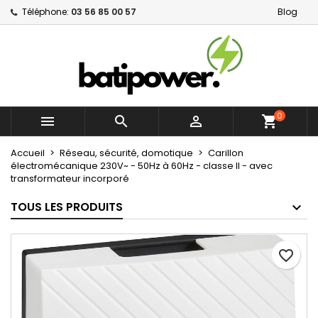
Téléphone:
03 56 85 00 57
Blog
×
×
×
Mes listes d'envies
Créer une liste d'envies
Connexion
Créer une nouvelle liste
add_circle_outline
Vous devez être connecté pour ajouter des produits
Nom de la liste d'envies
à votre liste d'envies.
0



shopping_cart
Annuler
Connexion
Annuler
Créer une liste d'envies
Accueil
Réseau, sécurité, domotique
Carillon
électromécanique 230V~ - 50Hz à 60Hz - classe II - avec
transformateur incorporé
TOUS LES PRODUITS
favorite_border