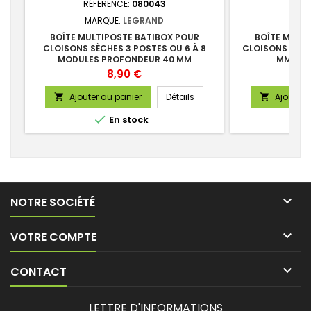
RÉFÉRENCE:
080043
RÉFÉ
MARQUE:
LEGRAND
MAR
BOÎTE MULTIPOSTE BATIBOX POUR
BOÎTE MONO
CLOISONS SÈCHES 3 POSTES OU 6 À 8
CLOISONS SÈCH
MODULES PROFONDEUR 40 MM
MM PRO
Prix
8,90 €
Ajouter au panier
Détails
Ajouter 



En stock

NOTRE SOCIÉTÉ

VOTRE COMPTE

CONTACT
LETTRE D'INFORMATIONS