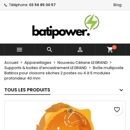
Téléphone:
03 56 85 00 57
Blog
×
×
×
Mes listes d'envies
Créer une liste d'envies
Connexion
Créer une nouvelle liste
add_circle_outline
Vous devez être connecté pour ajouter des produits
Nom de la liste d'envies
à votre liste d'envies.
0



shopping_cart
Annuler
Connexion
Annuler
Créer une liste d'envies
Accueil
Appareillages
Nouveau Céliane LEGRAND
Supports & boites d'encastrement LEGRAND
Boîte multiposte
Batibox pour cloisons sèches 2 postes ou 4 à 5 modules
profondeur 40 mm
TOUS LES PRODUITS
favorite_border