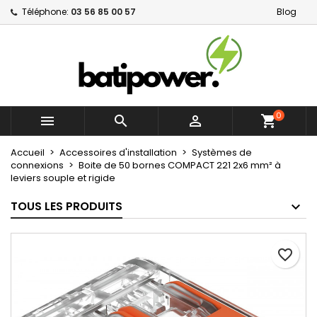
Téléphone:
03 56 85 00 57
Blog
×
×
×
Mes listes d'envies
Créer une liste d'envies
Connexion
Créer une nouvelle liste
add_circle_outline
Vous devez être connecté pour ajouter des produits
Nom de la liste d'envies
à votre liste d'envies.
0



shopping_cart
Annuler
Connexion
Annuler
Créer une liste d'envies
Accueil
Accessoires d'installation
Systèmes de
connexions
Boite de 50 bornes COMPACT 221 2x6 mm² à
leviers souple et rigide
TOUS LES PRODUITS
favorite_border