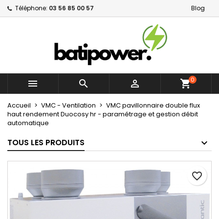
Téléphone:
03 56 85 00 57
Blog
×
×
×
Mes listes d'envies
Créer une liste d'envies
Connexion
Créer une nouvelle liste
add_circle_outline
Vous devez être connecté pour ajouter des produits
Nom de la liste d'envies
à votre liste d'envies.
0



shopping_cart
Annuler
Connexion
Annuler
Créer une liste d'envies
Accueil
VMC - Ventilation
VMC pavillonnaire double flux
haut rendement Duocosy hr - paramétrage et gestion débit
automatique
TOUS LES PRODUITS
favorite_border