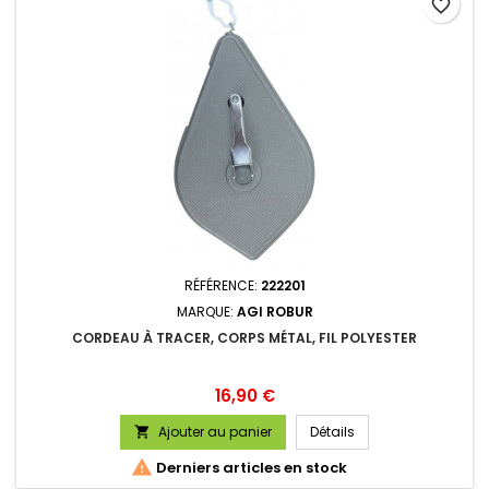
favorite_border
RÉFÉRENCE:
222201
MARQUE:
AGI ROBUR
CORDEAU À TRACER, CORPS MÉTAL, FIL POLYESTER
Prix
16,90 €
Ajouter au panier
Détails


Derniers articles en stock