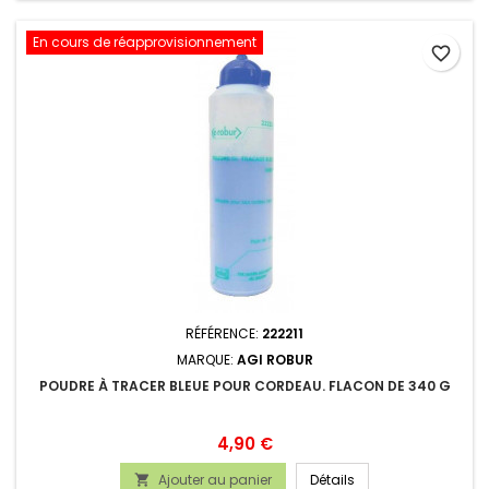
En cours de réapprovisionnement
favorite_border
RÉFÉRENCE:
222211
MARQUE:
AGI ROBUR
POUDRE À TRACER BLEUE POUR CORDEAU. FLACON DE 340 G
Prix
4,90 €
Ajouter au panier
Détails
