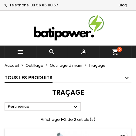
Téléphone:
03 56 85 00 57
Blog
×
×
×
×
Mes listes d'envies
((modalTitle))
Créer une liste d'envies
Connexion
Créer une nouvelle liste
add_circle_outline
((confirmMessage))
Vous devez être connecté pour ajouter des produits
Nom de la liste d'envies
à votre liste d'envies.
((cancelText))
((modalDeleteText))
0



shopping_cart
Annuler
Connexion
Annuler
Créer une liste d'envies
Accueil
Outillage
Outillage à main
Traçage
TOUS LES PRODUITS
TRAÇAGE

Pertinence
Affichage 1-2 de 2 article(s)