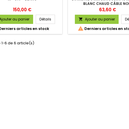
BLANC CHAUD CÂBLE NO
Prix
Prix
150,00 €
63,60 €
Ajouter au panier
Détails
Ajouter au panier
Dé


Derniers articles en stock
Derniers articles en st
 1-6 de 6 article(s)