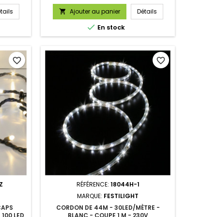
tails
Ajouter au panier
Détails


En stock
favorite_border
favorite_border
Z
RÉFÉRENCE:
18044H-1
MARQUE:
FESTILIGHT
CAPS
CORDON DE 44M - 30LED/MÈTRE -
 100 LED
BLANC - COUPE 1 M - 230V