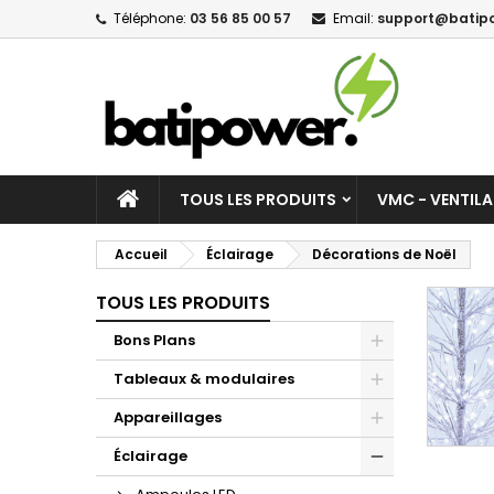
Téléphone:
03 56 85 00 57
Email:
support@batipo
M
(
C
C
add_circle_outline
((
Vo
No
d'e
TOUS LES PRODUITS
VMC - VENTIL
Accueil
Éclairage
Décorations de Noël
TOUS LES PRODUITS
Bons Plans
Tableaux & modulaires
Appareillages
Éclairage