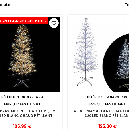
oduits.
Tr
rs de réapprovisionnement
favorite_border
RÉFÉRENCE:
40479-AP9
RÉFÉRENCE:
40479-AP0
MARQUE:
FESTILIGHT
MARQUE:
FESTILIGHT
SPRAY ARGENT - HAUTEUR 1,5 M -
SAPIN SPRAY ARGENT - HAUTEUR
 LED BLANC CHAUD PÉTILLANT
320 LED BLANC PÉTILLAN
Prix
Prix
105,99 €
125,00 €