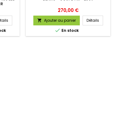
IR
Prix
270,00 €
tails
Ajouter au panier
Détails


ock
En stock