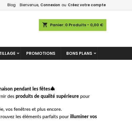
Blog
Bienvenue,
Connexion
ou
Créez votre compte
×
×
×
×
shopping_cart
Panier:
0
Produits - 0,00 €
)
ILLAGE
PROMOTIONS
BONS PLANS
n
s
🎄
maison pendant les fêtes
rnir des
produits de qualité supérieure
pour
e, vos fenêtres et plus encore.
trouvez les éléments parfaits pour
illuminer vos