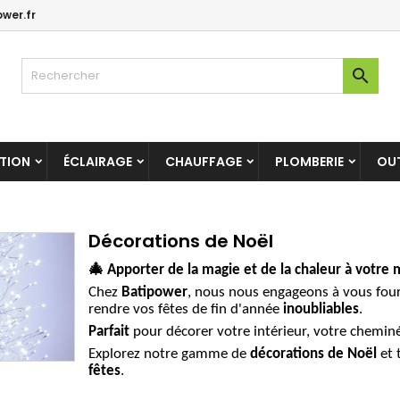
wer.fr
es listes d'envies
(modalTitle))
réer une liste d'envies
onnexion

Créer une nouvelle liste
confirmMessage))
us devez être connecté pour ajouter des produits à votre liste
m de la liste d'envies
nvies.
((cancelText))
((modalDeleteText)
ATION
ÉCLAIRAGE
CHAUFFAGE
PLOMBERIE
OUT
Annuler
Connexio
Annuler
Créer une liste d'envie
Décorations de Noël
🎄
Apporter de la magie et de la chaleur à votre 
Chez
Batipower
, nous nous engageons à vous fou
rendre vos fêtes de fin d'année
inoubliables
.
Parfait
pour décorer votre intérieur, votre cheminé
Explorez notre gamme de
décorations de Noël
et 
fêtes
.