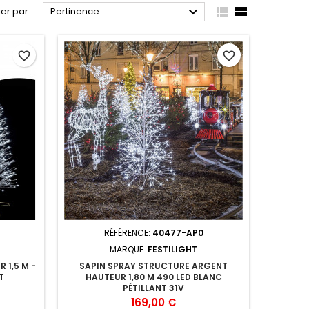



ier par :
Pertinence
favorite_border
favorite_border
RÉFÉRENCE:
40477-AP0
MARQUE:
FESTILIGHT
 1,5 M -
SAPIN SPRAY STRUCTURE ARGENT
T
HAUTEUR 1,80 M 490 LED BLANC
PÉTILLANT 31V
Prix
169,00 €