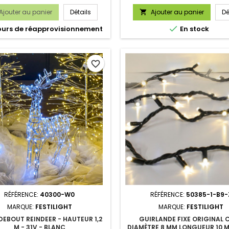
Ajouter au panier
Détails
Ajouter au panier
Dé


ours de réapprovisionnement
En stock
favorite_border
RÉFÉRENCE:
40300-W0
RÉFÉRENCE:
50385-1-B9-
MARQUE:
FESTILIGHT
MARQUE:
FESTILIGHT
DEBOUT REINDEER - HAUTEUR 1,2
GUIRLANDE FIXE ORIGINAL 
M - 31V - BLANC
DIAMÈTRE 8 MM LONGUEUR 10 M