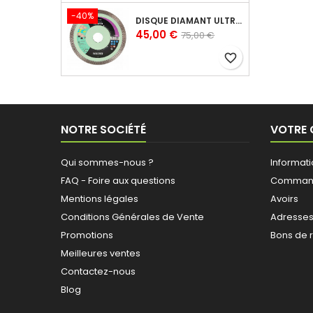
-40%
DISQUE DIAMANT ULTRA CERAM POUR CÉRAMIQUE 125X10X22,23 MM
Prix
Prix
45,00 €
75,00 €
de
favorite_border
base
NOTRE SOCIÉTÉ
VOTRE
Qui sommes-nous ?
Informat
FAQ - Foire aux questions
Comman
Mentions légales
Avoirs
Conditions Générales de Vente
Adresse
Promotions
Bons de 
Meilleures ventes
Contactez-nous
Blog