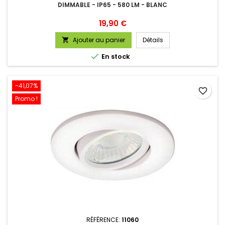
DIMMABLE - IP65 - 580 LM - BLANC
Prix
19,90 €
Ajouter au panier
Détails


En stock
-41,07%
favorite_border
Promo !
RÉFÉRENCE:
11060