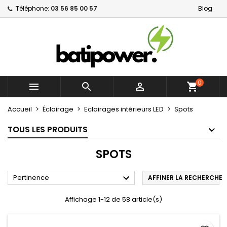
Téléphone:
03 56 85 00 57
Blog
×
×
×
×
Mes listes d'envies
((modalTitle))
Créer une liste d'envies
Connexion
Créer une nouvelle liste
add_circle_outline
((confirmMessage))
Vous devez être connecté pour ajouter des produits
Nom de la liste d'envies
à votre liste d'envies.
((cancelText))
((modalDeleteText))
0



shopping_cart
Annuler
Connexion
Annuler
Créer une liste d'envies
Accueil
Éclairage
Eclairages intérieurs LED
Spots
TOUS LES PRODUITS
SPOTS

Pertinence
AFFINER LA RECHERCHE
Affichage 1-12 de 58 article(s)