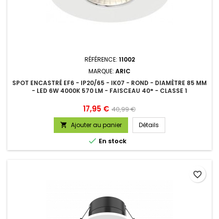
RÉFÉRENCE:
11002
MARQUE:
ARIC
SPOT ENCASTRÉ EF6 - IP20/65 - IK07 - ROND - DIAMÈTRE 85 MM
- LED 6W 4000K 570 LM - FAISCEAU 40° - CLASSE 1
Prix
Prix
17,95 €
40,99 €
de
Ajouter au panier
Détails

base

En stock
favorite_border