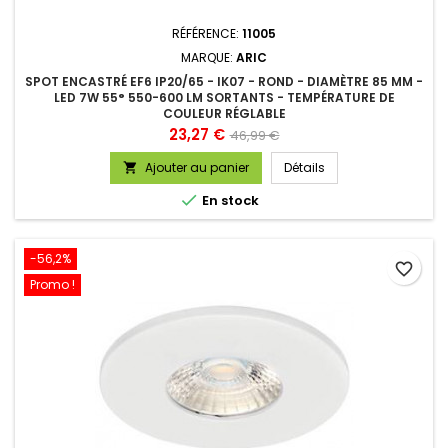
RÉFÉRENCE:
11005
MARQUE:
ARIC
SPOT ENCASTRÉ EF6 IP20/65 - IK07 - ROND - DIAMÈTRE 85 MM -
LED 7W 55° 550-600 LM SORTANTS - TEMPÉRATURE DE
COULEUR RÉGLABLE
Prix
Prix
23,27 €
46,99 €
de
Ajouter au panier
Détails

base

En stock
-56,2%
favorite_border
Promo !