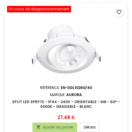
En cours de réapprovisionnement
favorite_border
RÉFÉRENCE:
EN-DDL10260/40
MARQUE:
AURORA
SPOT LED SPRYTE - IP44 - 240V - ORIENTABLE - 6W - 60° -
4000K - GRADABLE - BLANC
Prix
27,48 €
Ajouter au panier
Détails
