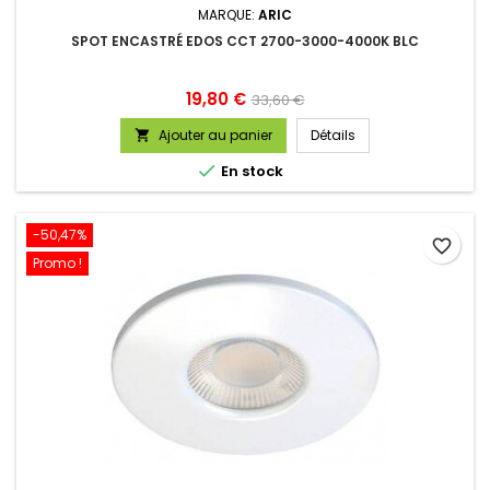
MARQUE:
ARIC
SPOT ENCASTRÉ EDOS CCT 2700-3000-4000K BLC
Prix
Prix
19,80 €
33,60 €
de
Ajouter au panier
Détails

base

En stock
-50,47%
favorite_border
Promo !