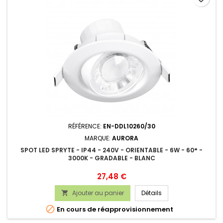
RÉFÉRENCE:
EN-DDL10260/30
MARQUE:
AURORA
SPOT LED SPRYTE - IP44 - 240V - ORIENTABLE - 6W - 60° -
3000K - GRADABLE - BLANC
Prix
27,48 €
Ajouter au panier
Détails


En cours de réapprovisionnement