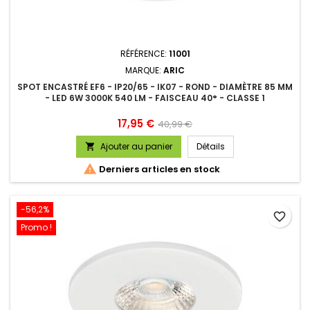
RÉFÉRENCE:
11001
MARQUE:
ARIC
SPOT ENCASTRÉ EF6 - IP20/65 - IK07 - ROND - DIAMÈTRE 85 MM
- LED 6W 3000K 540 LM - FAISCEAU 40° - CLASSE 1
Prix
Prix
17,95 €
40,99 €
de
Ajouter au panier
Détails

base

Derniers articles en stock
-56,2%
favorite_border
Promo !