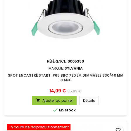
RÉFÉRENCE:
0005350
MARQUE:
SYLVANIA
SPOT ENCASTRÉ START IP65 BBC 720 LM DIMMABLE 830/40 MM
BLANC
Prix
Prix
14,09 €
35,89 €
de
Ajouter au panier
Détails

base

En stock
En cours de réapprovisionnement
favorite_border