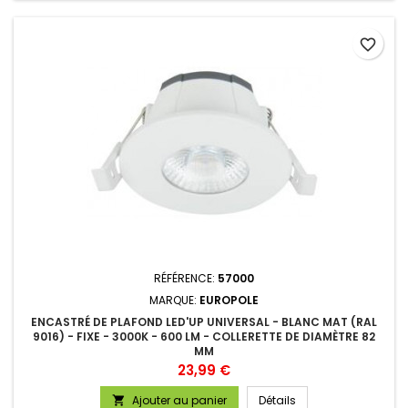
favorite_border
RÉFÉRENCE:
57000
MARQUE:
EUROPOLE
ENCASTRÉ DE PLAFOND LED'UP UNIVERSAL - BLANC MAT (RAL
9016) - FIXE - 3000K - 600 LM - COLLERETTE DE DIAMÈTRE 82
MM
Prix
23,99 €
Ajouter au panier
Détails
