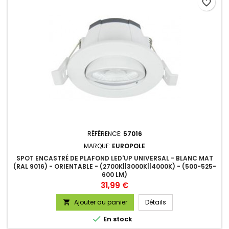
favorite_border
RÉFÉRENCE:
57016
MARQUE:
EUROPOLE
SPOT ENCASTRÉ DE PLAFOND LED'UP UNIVERSAL - BLANC MAT
(RAL 9016) - ORIENTABLE - (2700K||3000K||4000K) - (500-525-
600 LM)
Prix
31,99 €
Ajouter au panier
Détails


En stock