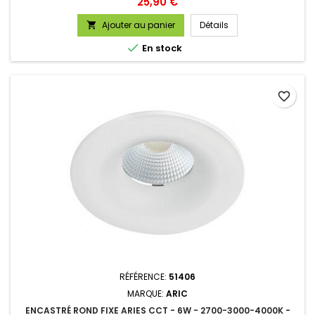
Prix
25,90 €
Ajouter au panier
Détails


En stock
favorite_border
RÉFÉRENCE:
51406
MARQUE:
ARIC
ENCASTRÉ ROND FIXE ARIES CCT - 6W - 2700-3000-4000K -