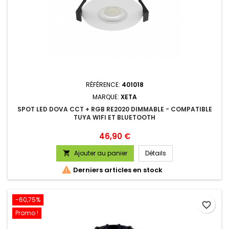
RÉFÉRENCE:
401018
MARQUE:
XETA
SPOT LED DOVA CCT + RGB RE2020 DIMMABLE - COMPATIBLE
TUYA WIFI ET BLUETOOTH
Prix
46,90 €
Ajouter au panier
Détails


Derniers articles en stock
-60,75%
favorite_border
Promo !