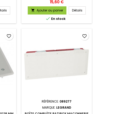
Prix
15,60 €
tails
Ajouter au panier
Détails


En stock
favorite_border
favorite_border
RÉFÉRENCE:
089277
MARQUE:
LEGRAND
X128 MM
BOÎTE COMPLÈTE BATIBOX MAÇONNERIE