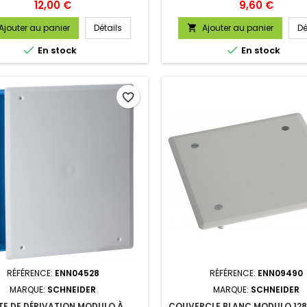
Prix
Prix
12,00 €
9,60 €
Ajouter au panier
Détails
Ajouter au panier
Dé



En stock
En stock
favorite_border
RÉFÉRENCE:
ENN04528
RÉFÉRENCE:
ENN09490
MARQUE:
SCHNEIDER
MARQUE:
SCHNEIDER
TE DE DÉRIVATION MODULO À
COUVERCLE BLANC MODULO 128