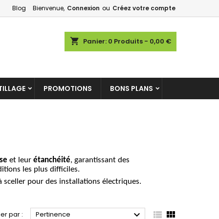
Blog
Bienvenue,
Connexion
ou
Créez votre compte
×
×
×
×
shopping_cart
Panier:
0
Produits - 0,00 €
)
ILLAGE
PROMOTIONS
BONS PLANS
n
s
se
et leur
étanchéité
, garantissant des
ions les plus difficiles.
 sceller pour des installations électriques.



ier par :
Pertinence