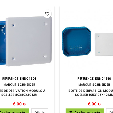
favorite_border
RÉFÉRENCE:
ENN04508
RÉFÉRENCE:
ENN04510
MARQUE:
SCHNEIDER
MARQUE:
SCHNEIDER
TE DE DÉRIVATION MODULO À
BOÎTE DE DÉRIVATION MODU
SCELLER 80X80X30 MM
SCELLER 105X105X42 M
Prix
Prix
6,00 €
6,00 €
Ajouter au panier
Détails
Ajouter au panier
Dé
