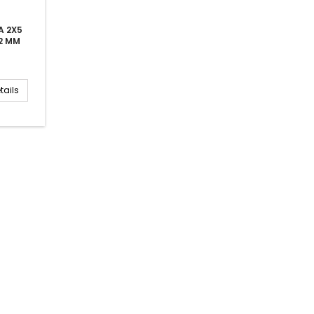
A 2X5
2 MM
tails