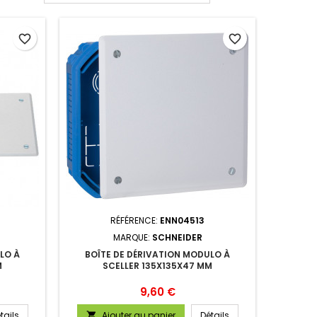
favorite_border
favorite_border
RÉFÉRENCE:
ENN04513
MARQUE:
SCHNEIDER
LO À
BOÎTE DE DÉRIVATION MODULO À
M
SCELLER 135X135X47 MM
Prix
9,60 €
tails
Ajouter au panier
Détails
