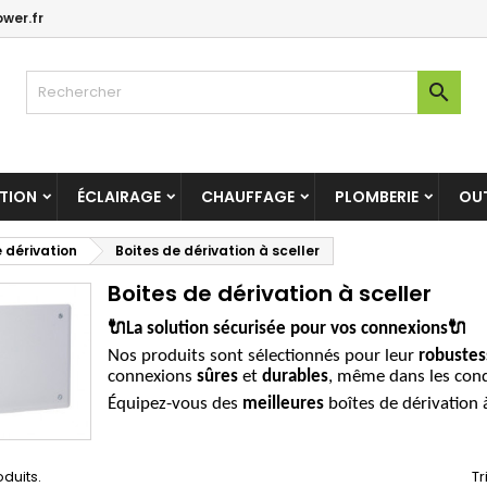
wer.fr
es listes d'envies
(modalTitle))
réer une liste d'envies
onnexion

Créer une nouvelle liste
confirmMessage))
us devez être connecté pour ajouter des produits à votre liste
m de la liste d'envies
nvies.
((cancelText))
((modalDeleteText)
ATION
ÉCLAIRAGE
CHAUFFAGE
PLOMBERIE
OUT
Annuler
Connexio
Annuler
Créer une liste d'envie
e dérivation
Boites de dérivation à sceller
Boites de dérivation à sceller
🔌
🔌
La solution sécurisée pour vos connexions
Nos produits sont sélectionnés pour leur
robustes
connexions
sûres
et
durables
, même dans les condit
Équipez-vous des
meilleures
boîtes de dérivation à
roduits.
Tr