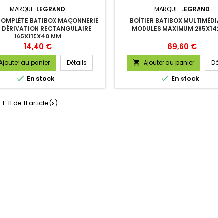
MARQUE:
LEGRAND
MARQUE:
LEGRAND
COMPLÈTE BATIBOX MAÇONNERIE
BOÎTIER BATIBOX MULTIMÉDI
 DÉRIVATION RECTANGULAIRE
MODULES MAXIMUM 285X14
165X115X40 MM
Prix
Prix
14,40 €
69,60 €
Ajouter au panier
Détails
Ajouter au panier
Dé



En stock
En stock
1-11 de 11 article(s)