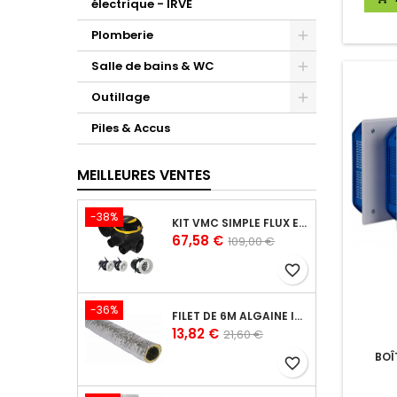
électrique - IRVE
Plomberie
Salle de bains & WC
Outillage
Piles & Accus
MEILLEURES VENTES
-38%
KIT VMC SIMPLE FLUX EASYHOME AUTORÉGLABLE COMBLES CLASSIC LIVRÉ AVEC 3 GRILLES DE VENTILATION BIP
Prix
Prix
67,58 €
109,00 €
de
favorite_border
base
-36%
FILET DE 6M ALGAINE ISOLÉE DIAMÈTRE 80 MM, CONDUITS SOUPLES PLASTIQUE POUR RÉSEAU DE VENTILATION EN MAISON INDIVIDUELLE
Prix
Prix
13,82 €
21,60 €
de
BOÎ
favorite_border
base