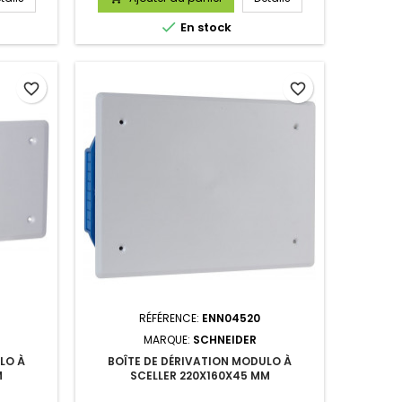

En stock
favorite_border
favorite_border
RÉFÉRENCE:
ENN04520
MARQUE:
SCHNEIDER
LO À
BOÎTE DE DÉRIVATION MODULO À
M
SCELLER 220X160X45 MM