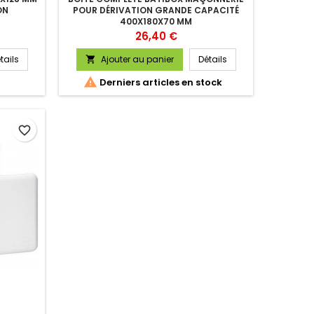
ON
POUR DÉRIVATION GRANDE CAPACITÉ
400X180X70 MM
Prix
26,40 €
tails
Ajouter au panier
Détails


Derniers articles en stock
favorite_border