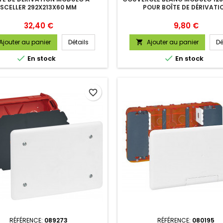
SCELLER 292X213X60 MM
POUR BOÎTE DE DÉRIVATI
Prix
Prix
32,40 €
9,80 €
Ajouter au panier
Détails
Ajouter au panier
Dé



En stock
En stock
favorite_border
RÉFÉRENCE:
089273
RÉFÉRENCE:
080195