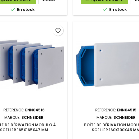


En stock
En stock
favorite_border
RÉFÉRENCE:
ENN04516
RÉFÉRENCE:
ENN04515
MARQUE:
SCHNEIDER
MARQUE:
SCHNEIDER
TE DE DÉRIVATION MODULO À
BOÎTE DE DÉRIVATION MODU
SCELLER 165X165X47 MM
SCELLER 160X100X45 M