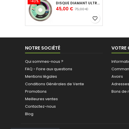
-40%
DISQUE DIAMANT ULTRA CERAM POUR CÉRAMIQUE 125X10X22,23 MM
Prix
Prix
45,00 €
75,00 €
de
favorite_border
base
NOTRE SOCIÉTÉ
VOTRE
Qui sommes-nous ?
Informat
FAQ - Foire aux questions
Comman
Mentions légales
Avoirs
Conditions Générales de Vente
Adresse
Promotions
Bons de 
Meilleures ventes
Contactez-nous
Blog