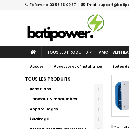
Téléphone:
03 56 85 00 57
Email:
support@batipo
M
(
C
C
add_circle_outline
((
Vo
No
d'e
TOUS LES PRODUITS
VMC - VENTIL
Accueil
Accessoires d'installation
Boites d
TOUS LES PRODUITS
Bons Plans
Tableaux & modulaires
Appareillages
Éclairage
Il y a 11 p