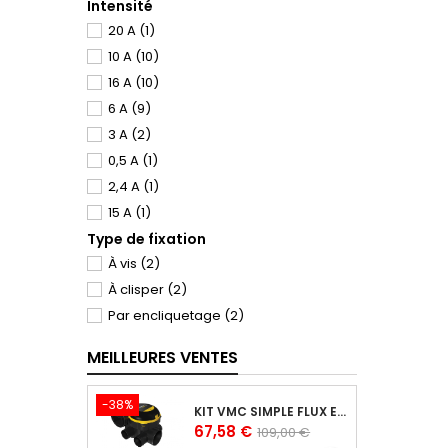
Intensité
20 A
(1)
10 A
(10)
16 A
(10)
6 A
(9)
3 A
(2)
0,5 A
(1)
2,4 A
(1)
15 A
(1)
Type de fixation
À vis
(2)
À clisper
(2)
Par encliquetage
(2)
MEILLEURES VENTES
-38%
KIT VMC SIMPLE FLUX EASYHOME AUTORÉGLABLE COMBLES CLASSIC LIVRÉ AVEC 3 GRILLES DE VENTILATION BIP
Prix
Prix
67,58 €
109,00 €