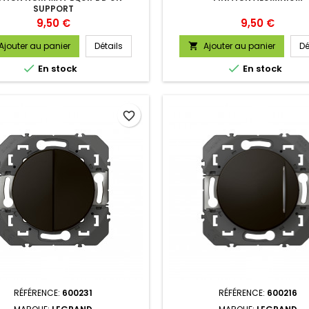
SUPPORT
Prix
Prix
9,50 €
9,50 €
Ajouter au panier
Détails
Ajouter au panier
Dé



En stock
En stock
favorite_border
RÉFÉRENCE:
600231
RÉFÉRENCE:
600216