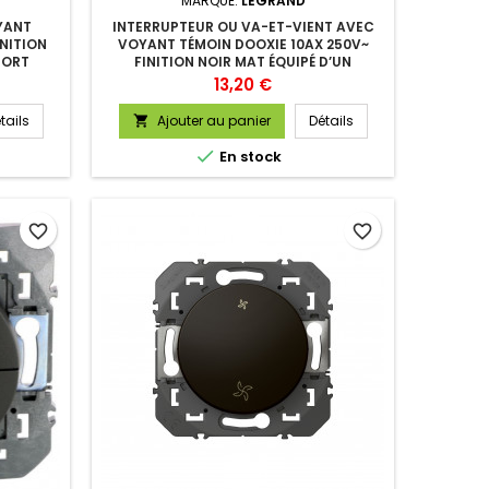
MARQUE:
LEGRAND
YANT
INTERRUPTEUR OU VA-ET-VIENT AVEC
INITION
VOYANT TÉMOIN DOOXIE 10AX 250V~
PORT
FINITION NOIR MAT ÉQUIPÉ D’UN
SUPPORT
Prix
13,20 €
tails
Ajouter au panier
Détails


En stock
favorite_border
favorite_border