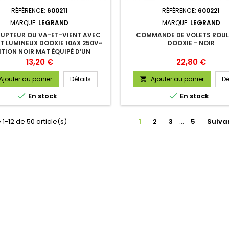
RÉFÉRENCE:
600211
RÉFÉRENCE:
600221
MARQUE:
LEGRAND
MARQUE:
LEGRAND
RUPTEUR OU VA-ET-VIENT AVEC
COMMANDE DE VOLETS ROU
 LUMINEUX DOOXIE 10AX 250V~
DOOXIE - NOIR
ITION NOIR MAT ÉQUIPÉ D’UN
SUPPORT
Prix
Prix
13,20 €
22,80 €
Ajouter au panier
Détails
Ajouter au panier
Dé



En stock
En stock
 1-12 de 50 article(s)
1
2
3
…
5
Suiva