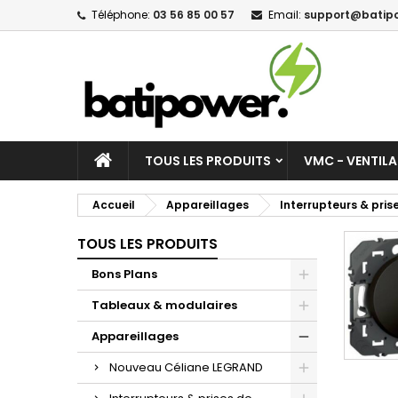
Téléphone:
03 56 85 00 57
Email:
support@batipo
M
(
C
C
add_circle_outline
((
Vo
No
d'e
TOUS LES PRODUITS
VMC - VENTIL
Accueil
Appareillages
Interrupteurs & pri
TOUS LES PRODUITS
Bons Plans
Tableaux & modulaires
Appareillages
Nouveau Céliane LEGRAND