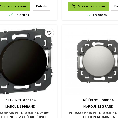
Ajouter au panier
Détails
Ajouter au panier
Dé



En stock
En stock
favorite_border
RÉFÉRENCE:
600204
RÉFÉRENCE:
600104
MARQUE:
LEGRAND
MARQUE:
LEGRAND
SOIR SIMPLE DOOXIE 6A 250V~
POUSSOIR SIMPLE DOOXIE 6A
ITION NOIR MAT ÉQUIPÉ D’UN
FINITION ALUMINIUM