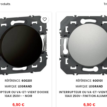
produits.
Tr
favorite_border
RÉFÉRENCE:
600201
RÉFÉRENCE:
600101
MARQUE:
LEGRAND
MARQUE:
LEGRAND
UPTEUR OU VA-ET-VIENT DOOXIE
INTERRUPTEUR OU VA-ET-VIEN
10AX 250V~ - NOIR
10AX 250V~ FINITION ALUM
Prix
Prix
6,90 €
6,90 €