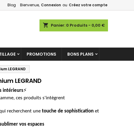
Blog
Bienvenue,
Connexion
ou
Créez votre compte
×
×
×
×
shopping_cart
Panier:
0
Produits - 0,00 €
)
ILLAGE
PROMOTIONS
BONS PLANS
n
s
inium LEGRAND
inium LEGRAND
⚡
 intérieurs
gamme, ces produits s'intègrent
 qui recherchent une
touche de sophistication
et
sublimer vos espaces