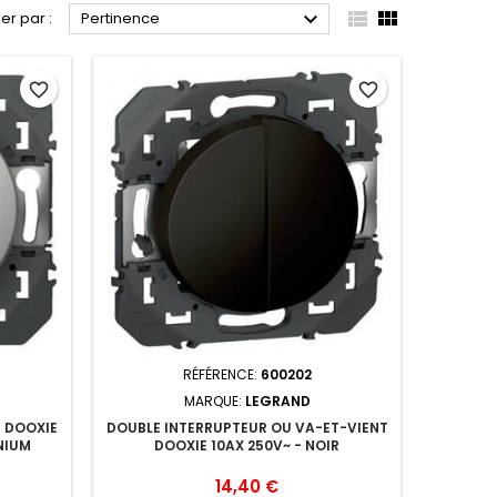



ier par :
Pertinence
favorite_border
favorite_border
RÉFÉRENCE:
600202
MARQUE:
LEGRAND
T DOOXIE
DOUBLE INTERRUPTEUR OU VA-ET-VIENT
INIUM
DOOXIE 10AX 250V~ - NOIR
Prix
14,40 €