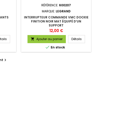
RÉFÉRENCE:
600207
MARQUE:
LEGRAND
LANTS
INTERRUPTEUR COMMANDE VMC DOOXIE
FINITION NOIR MAT ÉQUIPÉ D’UN
SUPPORT
Prix
12,00 €
tails
Ajouter au panier
Détails


En stock
nt
