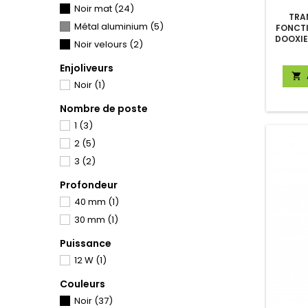
Noir mat
(24)
TRA
Métal aluminium
(5)
FONCTI
DOOXIE
Noir velours
(2)
Enjoliveurs

Noir
(1)
Nombre de poste
1
(3)
2
(5)
3
(2)
Profondeur
40 mm
(1)
30 mm
(1)
Puissance
12 W
(1)
Couleurs
Noir
(37)