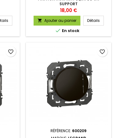
SUPPORT
Prix
18,00 €
tails
Ajouter au panier
Détails


En stock
favorite_border
favorite_border
RÉFÉRENCE:
600209