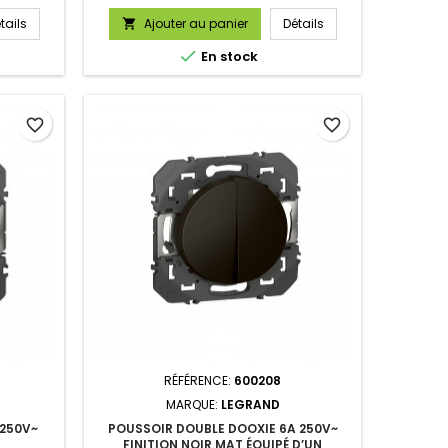
tails
Ajouter au panier
Détails


En stock
favorite_border
favorite_border
RÉFÉRENCE:
600208
MARQUE:
LEGRAND
 250V~
POUSSOIR DOUBLE DOOXIE 6A 250V~
FINITION NOIR MAT ÉQUIPÉ D’UN