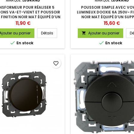
MARQUE:
LEGRAND
MARQUE:
LEGRAND
NSFORMEUR POUR RÉALISER 5
POUSSOIR SIMPLE AVEC VO
ONS VA-ET-VIENT ET POUSSOIR
LUMINEUX DOOXIE 6A 250V~ F
 FINITION NOIR MAT ÉQUIPÉ D’UN
NOIR MAT ÉQUIPÉ D’UN SUP
SUPPORT
Prix
Prix
11,90 €
15,60 €
Ajouter au panier
Détails
Ajouter au panier
Dé



En stock
En stock
favorite_border