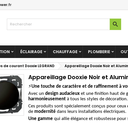
wer.fr
es listes d'envies
(modalTitle))
réer une liste d'envies
onnexion

Créer une nouvelle liste
confirmMessage))
us devez être connecté pour ajouter des produits à votre liste
m de la liste d'envies
nvies.
((cancelText))
((modalDeleteText)
ATION
ÉCLAIRAGE
CHAUFFAGE
PLOMBERIE
OUT
Annuler
Connexio
Annuler
Créer une liste d'envie
ses de courant Dooxie LEGRAND
Appareillage Dooxie Noir et Alum
Appareillage Dooxie Noir et Alum
⚡
Une touche de caractère et de raffinement à vos
Avec un
design audacieux
et une finition haut de 
harmonieusement
à tous les styles de décoration.
Ces produits sont spécialement conçus pour ceux
de
modernité
dans leurs installations électriques.
Une gamme
qui allie élégance et robustesse pour