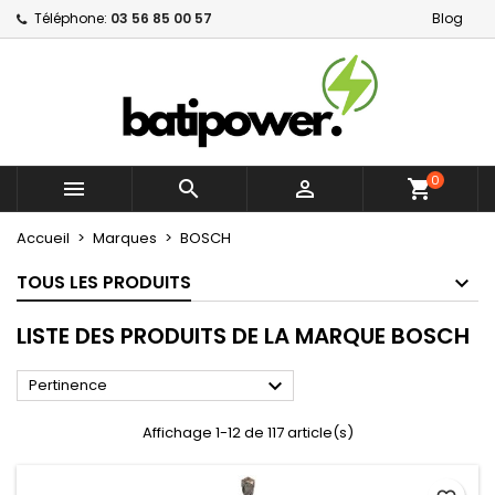
Téléphone:
03 56 85 00 57
Blog
×
×
×
×
Mes listes d'envies
((modalTitle))
Créer une liste d'envies
Connexion
Créer une nouvelle liste
add_circle_outline
((confirmMessage))
Vous devez être connecté pour ajouter des produits
Nom de la liste d'envies
à votre liste d'envies.
((cancelText))
((modalDeleteText))
0



shopping_cart
Annuler
Connexion
Annuler
Créer une liste d'envies
Accueil
Marques
BOSCH
TOUS LES PRODUITS
LISTE DES PRODUITS DE LA MARQUE BOSCH

Pertinence
Affichage 1-12 de 117 article(s)