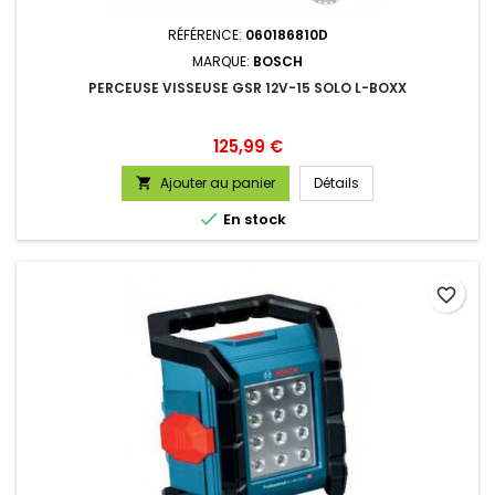
RÉFÉRENCE:
060186810D
MARQUE:
BOSCH
PERCEUSE VISSEUSE GSR 12V-15 SOLO L-BOXX
Prix
125,99 €
Ajouter au panier
Détails


En stock
favorite_border