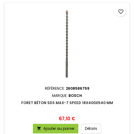
favorite_border
RÉFÉRENCE:
2608586759
MARQUE:
BOSCH
FORET BÉTON SDS MAX-7 SPEED 18X400X540 MM
Prix
67,10 €
Ajouter au panier
Détails
