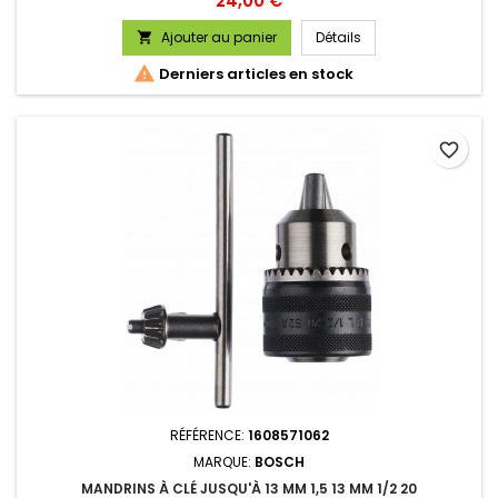
24,00 €
Ajouter au panier
Détails


Derniers articles en stock
favorite_border
RÉFÉRENCE:
1608571062
MARQUE:
BOSCH
MANDRINS À CLÉ JUSQU'À 13 MM 1,5 13 MM 1/2 20