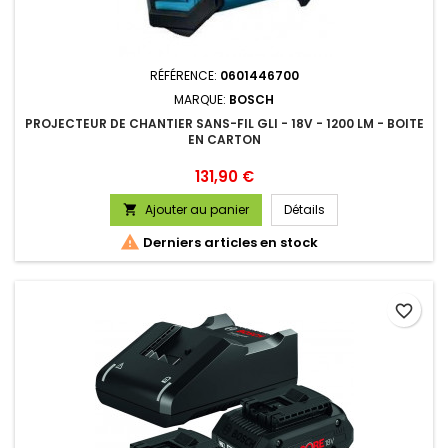
RÉFÉRENCE:
0601446700
MARQUE:
BOSCH
PROJECTEUR DE CHANTIER SANS-FIL GLI - 18V - 1200 LM - BOITE
EN CARTON
Prix
131,90 €
Ajouter au panier
Détails


Derniers articles en stock
favorite_border