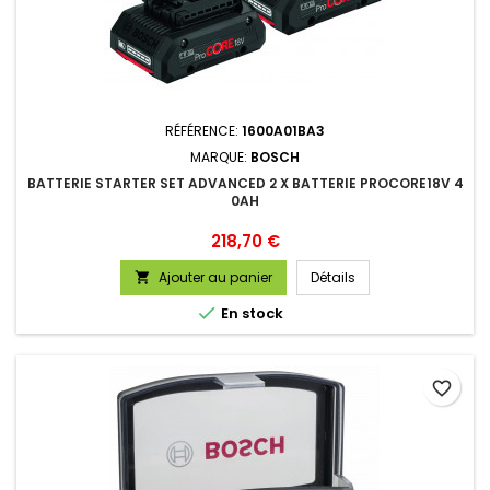
RÉFÉRENCE:
1600A01BA3
MARQUE:
BOSCH
BATTERIE STARTER SET ADVANCED 2 X BATTERIE PROCORE18V 4
0AH
Prix
218,70 €
Ajouter au panier
Détails


En stock
favorite_border