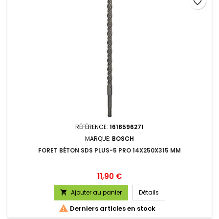
favorite_border
RÉFÉRENCE:
1618596271
MARQUE:
BOSCH
FORET BÉTON SDS PLUS-5 PRO 14X250X315 MM
Prix
11,90 €
Ajouter au panier
Détails


Derniers articles en stock