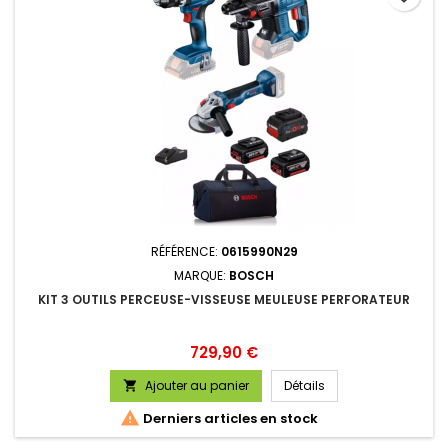
RÉFÉRENCE:
0615990N29
MARQUE:
BOSCH
KIT 3 OUTILS PERCEUSE-VISSEUSE MEULEUSE PERFORATEUR
Prix
729,90 €
Ajouter au panier
Détails


Derniers articles en stock