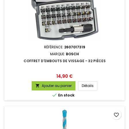
RÉFÉRENCE:
2607017319
MARQUE:
BOSCH
COFFRET D'EMBOUTS DE VISSAGE - 32 PIÈCES
Prix
14,90 €
Ajouter au panier
Détails


En stock
favorite_border