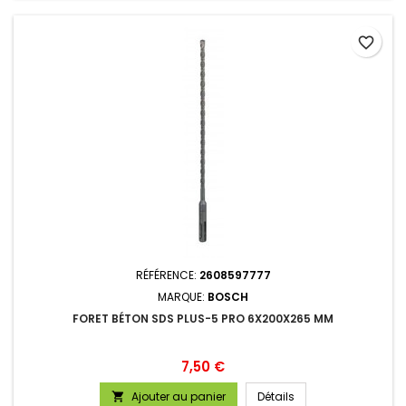
favorite_border
RÉFÉRENCE:
2608597777
MARQUE:
BOSCH
FORET BÉTON SDS PLUS-5 PRO 6X200X265 MM
Prix
7,50 €
Ajouter au panier
Détails
