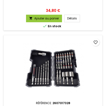
Prix
34,80 €
Ajouter au panier
Détails


En stock
favorite_border
RÉFÉRENCE:
2607017328