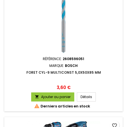
RÉFÉRENCE:
2608596051
MARQUE:
BOSCH
FORET CYL-9 MULTICONST 5,0X50X85 MM
Prix
3,60 €
Ajouter au panier
Détails


Derniers articles en stock
favorite_border