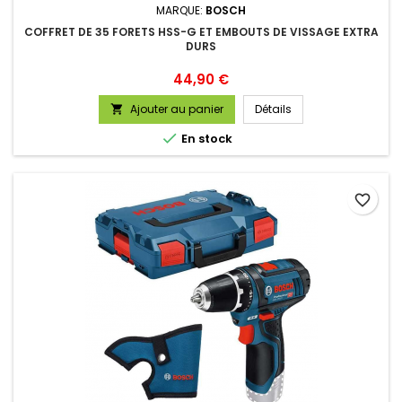
MARQUE:
BOSCH
COFFRET DE 35 FORETS HSS-G ET EMBOUTS DE VISSAGE EXTRA
DURS
Prix
44,90 €
Ajouter au panier
Détails


En stock
favorite_border