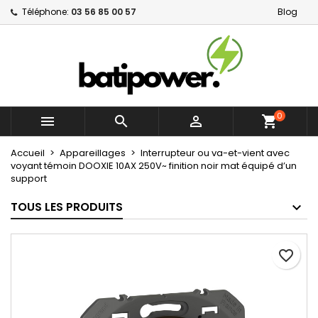
Téléphone:
03 56 85 00 57
Blog
×
×
×
Mes listes d'envies
Créer une liste d'envies
Connexion
Créer une nouvelle liste
add_circle_outline
Vous devez être connecté pour ajouter des produits
Nom de la liste d'envies
à votre liste d'envies.
0



shopping_cart
Annuler
Connexion
Annuler
Créer une liste d'envies
Accueil
Appareillages
Interrupteur ou va-et-vient avec
voyant témoin DOOXIE 10AX 250V~ finition noir mat équipé d’un
support
TOUS LES PRODUITS
favorite_border