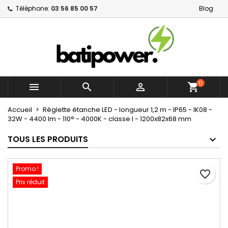
Téléphone:
03 56 85 00 57
Blog
×
×
×
Mes listes d'envies
Créer une liste d'envies
Connexion
Créer une nouvelle liste
add_circle_outline
Vous devez être connecté pour ajouter des produits
Nom de la liste d'envies
à votre liste d'envies.
0



shopping_cart
Annuler
Connexion
Annuler
Créer une liste d'envies
Accueil
Réglette étanche LED - longueur 1,2 m - IP65 - IK08 -
32W - 4400 lm - 110° - 4000K - classe I - 1200x82x68 mm
TOUS LES PRODUITS
Promo !
favorite_border
Prix réduit