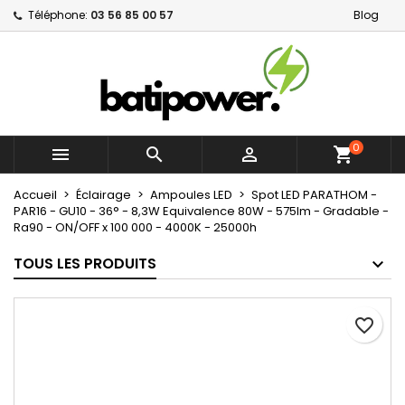
Téléphone:
03 56 85 00 57
Blog
×
×
×
Mes listes d'envies
Créer une liste d'envies
Connexion
Créer une nouvelle liste
add_circle_outline
Vous devez être connecté pour ajouter des produits
Nom de la liste d'envies
à votre liste d'envies.
0



shopping_cart
Annuler
Connexion
Annuler
Créer une liste d'envies
Accueil
Éclairage
Ampoules LED
Spot LED PARATHOM -
PAR16 - GU10 - 36° - 8,3W Equivalence 80W - 575lm - Gradable -
Ra90 - ON/OFF x 100 000 - 4000K - 25000h
TOUS LES PRODUITS
favorite_border