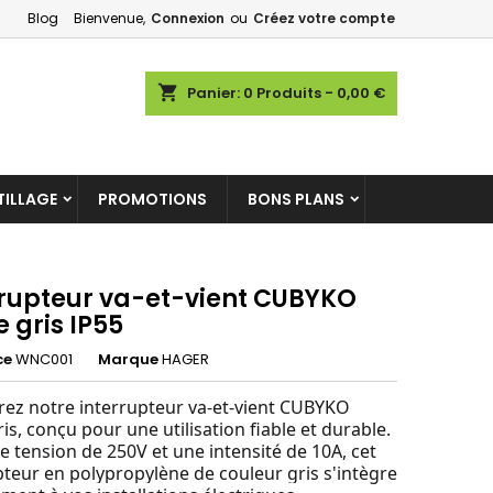
Blog
Bienvenue,
Connexion
ou
Créez votre compte
×
×
×
shopping_cart
Panier:
0
Produits - 0,00 €
ILLAGE
PROMOTIONS
BONS PLANS
n
s
rrupteur va-et-vient CUBYKO
ie gris IP55
ce
WNC001
Marque
HAGER
ez notre interrupteur va-et-vient CUBYKO
gris, conçu pour une utilisation fiable et durable.
e tension de 250V et une intensité de 10A, cet
pteur en polypropylène de couleur gris s'intègre