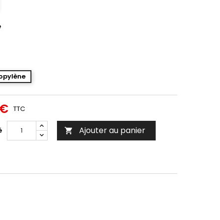
é
opylène
 €
TTC
Ajouter au panier
é
