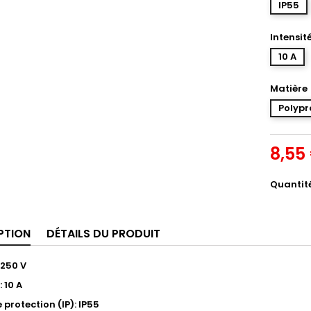
IP55
Intensit
10 A
Matière
Polypr
8,55
Quantit
PTION
DÉTAILS DU PRODUIT
 250 V
: 10 A
 protection (IP): IP55