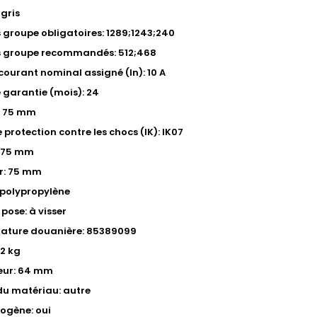
 gris
s groupe obligatoires: 1289;1243;240
s groupe recommandés: 512;468
courant nominal assigné (In): 10 A
 garantie (mois): 24
: 75 mm
 protection contre les chocs (IK): IK07
: 75 mm
r: 75 mm
 polypropylène
pose: à visser
ature douanière: 85389099
12 kg
eur: 64 mm
du matériau: autre
ogène: oui