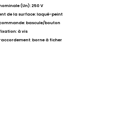
nominale (Un): 250 V
nt de la surface: laqué-peint
 commande: bascule/bouton
ixation: à vis
raccordement: borne à ficher