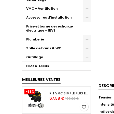
VMC - Ventilation
Accessoires d'installation
Prise et borne de recharge
électrique - IRVE
Plomberie
Salle de bains & WC
Outillage
Piles & Accus
MEILLEURES VENTES
DESCRI
-38%
KIT VMC SIMPLE FLUX EASYHOME AUTORÉGLABLE COMBLES CLASSIC LIVRÉ AVEC 3 GRILLES DE VENTILATION BIP
Tension:
Prix
Prix
67,58 €
109,00 €
de
Intensité
favorite_border
base
Indice de