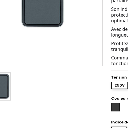
parfaite
Son ind
protect
optimal
Avec de
longueu
Profite
tranquil
Command
fonctio
Tension
250V
Couleur
Gris
anthraci
Indice d