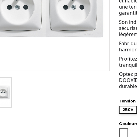
et fiab
une ten
garanti
Son ind
sécuri
légère
Fabriqué
harmoni
Profite
tranquil
Optez p
DOOXIE p
durable
Tension
250V
Couleur
Blanc