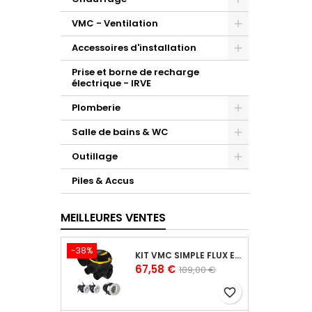
VMC - Ventilation
Accessoires d'installation
Prise et borne de recharge
électrique - IRVE
Plomberie
Salle de bains & WC
Outillage
Piles & Accus
MEILLEURES VENTES
-38%
KIT VMC SIMPLE FLUX EASYHOME AUTORÉGLABLE COMBLES CLASSIC LIVRÉ AVEC 3 GRILLES DE VENTILATION BIP
Prix
Prix
67,58 €
109,00 €
de
favorite_border
base