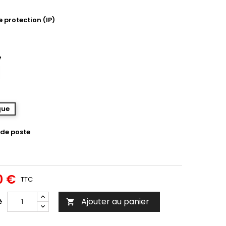
e protection (IP)
é
que
de poste
0 €
TTC
Ajouter au panier
é
