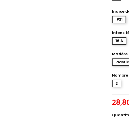
Indice d
IP31
Intensit
16 A
Matière
Plasti
Nombre 
2
28,8
Quantit