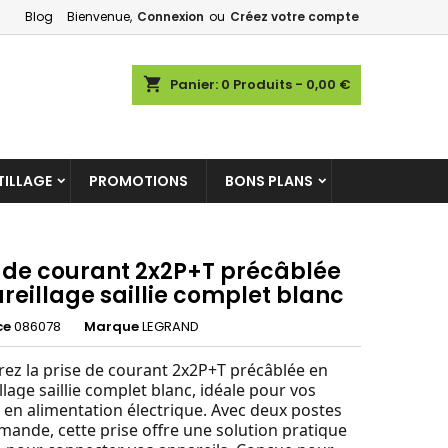
Blog
Bienvenue,
Connexion
ou
Créez votre compte
×
×
×
shopping_cart
Panier:
0
Produits - 0,00 €
ILLAGE
PROMOTIONS
BONS PLANS
n
s
e de courant 2x2P+T précâblée
reillage saillie complet blanc
ce
086078
Marque
LEGRAND
ez la prise de courant 2x2P+T précâblée en
lage saillie complet blanc, idéale pour vos
 en alimentation électrique. Avec deux postes
ande, cette prise offre une solution pratique