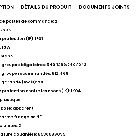
PTION
DÉTAILS DU PRODUIT
DOCUMENTS JOINTS
de postes de commande: 2
 250 V
 protection (IP): IP31
: 16 A
 blanc
s groupe obligatoires: 549;1289;240;1243
s groupe recommandés: 512;468
 garantie (mois): 24
 protection contre les chocs (IK): IK04
 plastique
 pose: apparent
norme française NF
'unités: 2
ature douanière: 8536699099