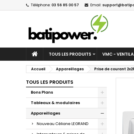
Téléphone:
03 56 85 00 57
Email:
support@batipo
M
C
C
add_circle_outline
Vo
No
d'e
TOUS LES PRODUITS
VMC - VENTIL
Accueil
Appareillages
Prise de courant 2x
TOUS LES PRODUITS
Bons Plans
Tableaux & modulaires
Appareillages
Nouveau Céliane LEGRAND