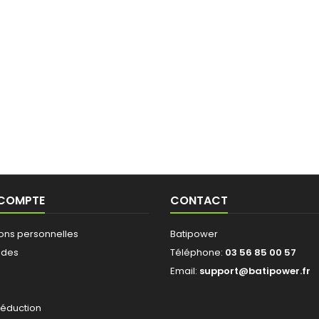
 COMPTE
CONTACT
ions personnelles
Batipower
des
Téléphone:
03 56 85 00 57
Email:
support@batipower.fr
s
réduction