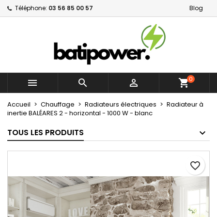
Téléphone:
03 56 85 00 57
Blog
×
×
×
Mes listes d'envies
Créer une liste d'envies
Connexion
Créer une nouvelle liste
add_circle_outline
Vous devez être connecté pour ajouter des produits
Nom de la liste d'envies
à votre liste d'envies.
0



shopping_cart
Annuler
Connexion
Annuler
Créer une liste d'envies
Accueil
Chauffage
Radiateurs électriques
Radiateur à
inertie BALÉARES 2 - horizontal - 1000 W - blanc
TOUS LES PRODUITS
favorite_border