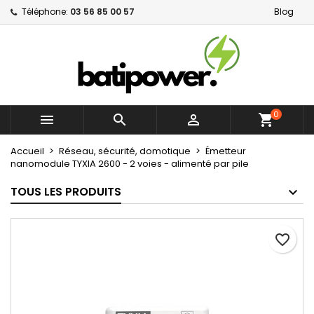
Téléphone:
03 56 85 00 57
Blog
×
×
×
Mes listes d'envies
Créer une liste d'envies
Connexion
Créer une nouvelle liste
add_circle_outline
Vous devez être connecté pour ajouter des produits
Nom de la liste d'envies
à votre liste d'envies.
0



shopping_cart
Annuler
Connexion
Annuler
Créer une liste d'envies
Accueil
Réseau, sécurité, domotique
Émetteur
nanomodule TYXIA 2600 - 2 voies - alimenté par pile
TOUS LES PRODUITS
favorite_border