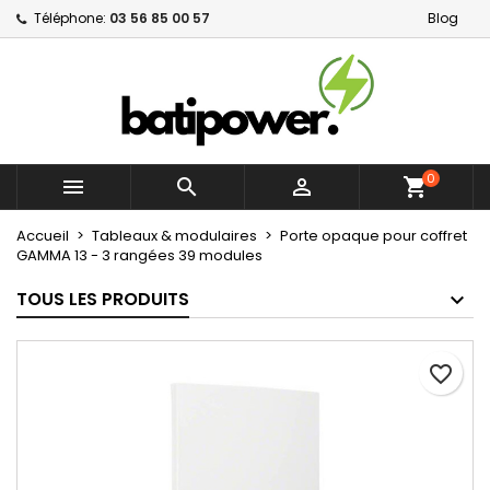
Téléphone:
03 56 85 00 57
Blog
×
×
×
Mes listes d'envies
Créer une liste d'envies
Connexion
Créer une nouvelle liste
add_circle_outline
Vous devez être connecté pour ajouter des produits
Nom de la liste d'envies
à votre liste d'envies.
0



shopping_cart
Annuler
Connexion
Annuler
Créer une liste d'envies
Accueil
Tableaux & modulaires
Porte opaque pour coffret
GAMMA 13 - 3 rangées 39 modules
TOUS LES PRODUITS
favorite_border