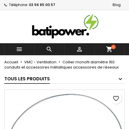
Téléphone:
03 56 85 00 57
Blog
×
×
×
Mes listes d'envies
Créer une liste d'envies
Connexion
Créer une nouvelle liste
add_circle_outline
Vous devez être connecté pour ajouter des produits
Nom de la liste d'envies
à votre liste d'envies.
0



shopping_cart
Annuler
Connexion
Annuler
Créer une liste d'envies
Accueil
VMC - Ventilation
Collier monofil diamètre 160
conduits et accessoires métalliques accessoires de réseaux
TOUS LES PRODUITS
favorite_border