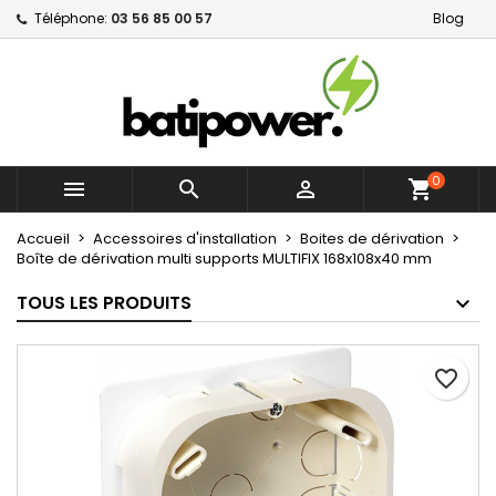
Téléphone:
03 56 85 00 57
Blog
×
×
×
Mes listes d'envies
Créer une liste d'envies
Connexion
Créer une nouvelle liste
add_circle_outline
Vous devez être connecté pour ajouter des produits
Nom de la liste d'envies
à votre liste d'envies.
0



shopping_cart
Annuler
Connexion
Annuler
Créer une liste d'envies
Accueil
Accessoires d'installation
Boites de dérivation
Boîte de dérivation multi supports MULTIFIX 168x108x40 mm
TOUS LES PRODUITS
favorite_border