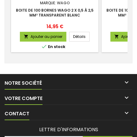
MARQUE:
WAGO
MA
BOITE DE 100 BORNES WAGO 2 X 0,5 À 2,5
BOITE DE 100 B
MM² TRANSPARENT BLANC
MM² TRA
Prix
14,95 €
Ajouter au panier
Détails
Ajouter 



En stock

NOTRE SOCIÉTÉ

VOTRE COMPTE

CONTACT
LETTRE D'INFORMATIONS