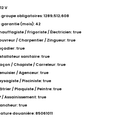
12 V
s groupe obligatoires: 1289;512;608
 garantie (mois): 42
auffagiste / Frigoriste / Électricien: true
ouvreur / Charpentier / Zingueur: true
açadier: true
stallateur sanitaire: true
açon / Chapiste / Carreleur: true
enuisier / Agenceur: true
ysagiste / Pisciniste: true
âtrier / Plaquiste / Peintre: true
P / Assainissement: true
tancheur: true
ture douanière: 85061011