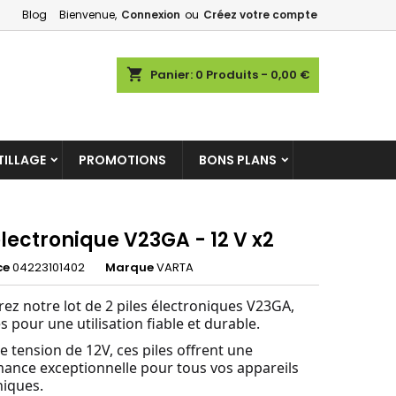
Blog
Bienvenue,
Connexion
ou
Créez votre compte
×
×
×
shopping_cart
Panier:
0
Produits - 0,00 €
ILLAGE
PROMOTIONS
BONS PLANS
n
s
électronique V23GA - 12 V x2
ce
04223101402
Marque
VARTA
ez notre lot de 2 piles électroniques V23GA,
s pour une utilisation fiable et durable.
e tension de 12V, ces piles offrent une
ance exceptionnelle pour tous vos appareils
niques.