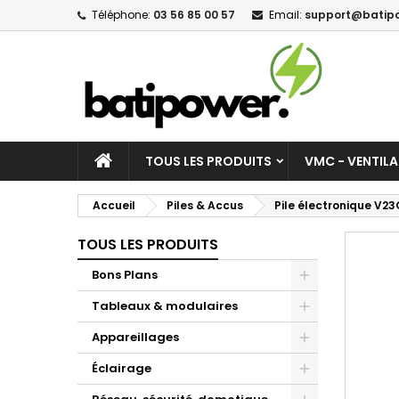
Téléphone:
03 56 85 00 57
Email:
support@batipo
M
C
C
add_circle_outline
Vo
No
d'e
TOUS LES PRODUITS
VMC - VENTIL
Accueil
Piles & Accus
Pile électronique V23G
TOUS LES PRODUITS
Bons Plans
Tableaux & modulaires
Appareillages
Éclairage