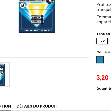
Profite
tranquil
Comman
appareil
Tension
12V
Couleur
Bleu
3,20
Quantit
PTION
DÉTAILS DU PRODUIT