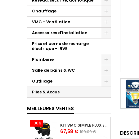
Réseau, sécurité, domotique
Chauffage
VMC - Ventilation
Accessoires d'installation
Prise et borne de recharge
électrique - IRVE
Plomberie
Salle de bains & WC
Outillage
Piles & Accus
MEILLEURES VENTES
-38%
KIT VMC SIMPLE FLUX EASYHOME AUTORÉGLABLE COMBLES CLASSIC LIVRÉ AVEC 3 GRILLES DE VENTILATION BIP
Prix
Prix
67,58 €
109,00 €
DESCRI
de