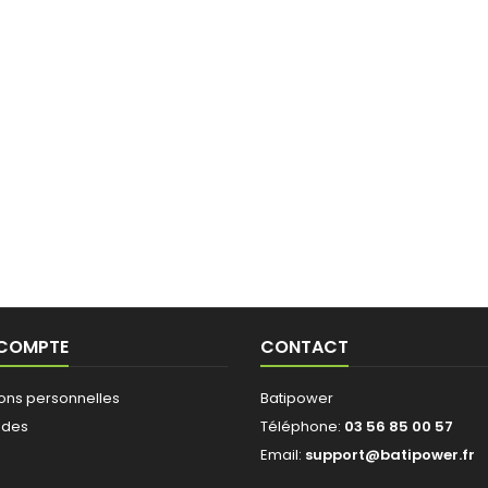
 COMPTE
CONTACT
ions personnelles
Batipower
des
Téléphone:
03 56 85 00 57
Email:
support@batipower.fr
s