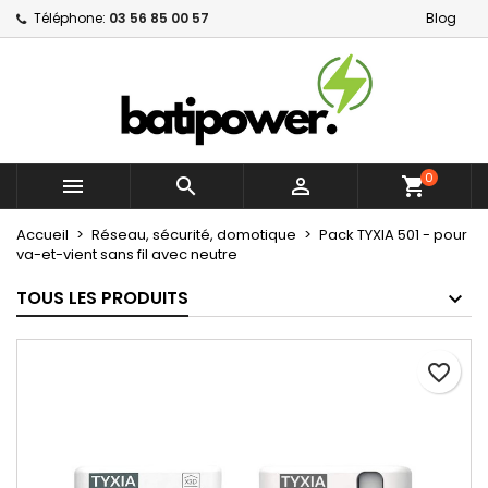
Téléphone:
03 56 85 00 57
Blog
×
×
×
Mes listes d'envies
Créer une liste d'envies
Connexion
Créer une nouvelle liste
add_circle_outline
Vous devez être connecté pour ajouter des produits
Nom de la liste d'envies
à votre liste d'envies.
0



shopping_cart
Annuler
Connexion
Annuler
Créer une liste d'envies
Accueil
Réseau, sécurité, domotique
Pack TYXIA 501 - pour
va-et-vient sans fil avec neutre
TOUS LES PRODUITS
favorite_border