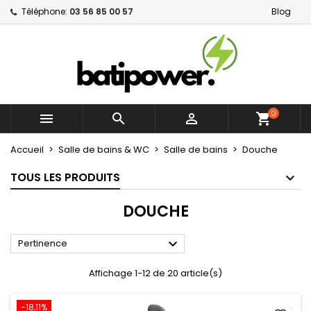
Téléphone:
03 56 85 00 57
Blog
×
×
×
×
Mes listes d'envies
((modalTitle))
Créer une liste d'envies
Connexion
Créer une nouvelle liste
add_circle_outline
((confirmMessage))
Vous devez être connecté pour ajouter des produits
Nom de la liste d'envies
à votre liste d'envies.
((cancelText))
((modalDeleteText))
0



shopping_cart
Annuler
Connexion
Annuler
Créer une liste d'envies
Accueil
Salle de bains & WC
Salle de bains
Douche
TOUS LES PRODUITS
DOUCHE

Pertinence
Affichage 1-12 de 20 article(s)
-18,11%