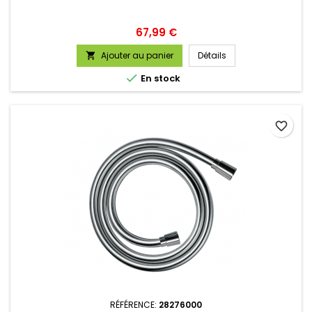
Prix
67,99 €
Ajouter au panier
Détails


En stock
favorite_border
RÉFÉRENCE:
28276000