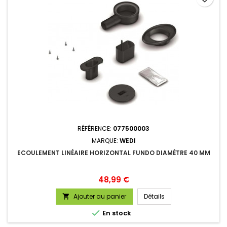
RÉFÉRENCE:
077500003
MARQUE:
WEDI
ECOULEMENT LINÉAIRE HORIZONTAL FUNDO DIAMÈTRE 40 MM
Prix
48,99 €
Ajouter au panier
Détails


En stock