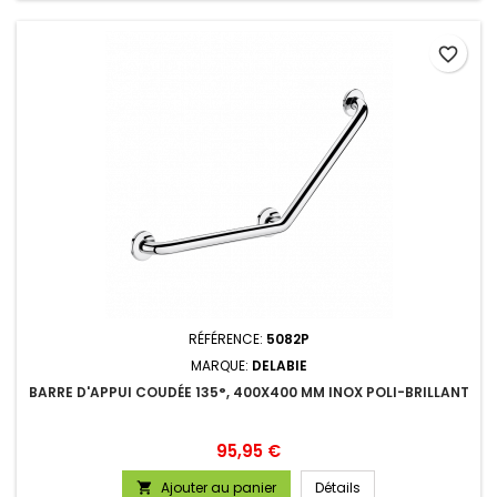
favorite_border
RÉFÉRENCE:
5082P
MARQUE:
DELABIE
BARRE D'APPUI COUDÉE 135°, 400X400 MM INOX POLI-BRILLANT
Prix
95,95 €
Ajouter au panier
Détails
