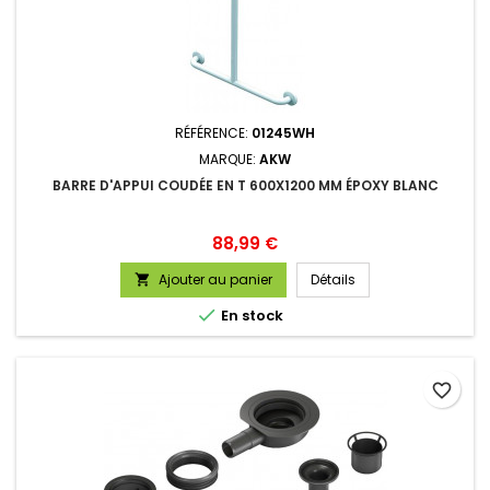
RÉFÉRENCE:
01245WH
MARQUE:
AKW
BARRE D'APPUI COUDÉE EN T 600X1200 MM ÉPOXY BLANC
Prix
88,99 €
Ajouter au panier
Détails


En stock
favorite_border