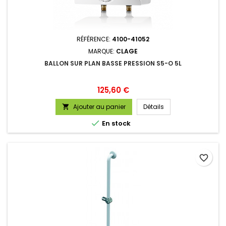
RÉFÉRENCE:
4100-41052
MARQUE:
CLAGE
BALLON SUR PLAN BASSE PRESSION S5-O 5L
Prix
125,60 €
Ajouter au panier
Détails


En stock
favorite_border