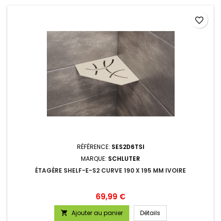
favorite_border
RÉFÉRENCE:
SES2D6TSI
MARQUE:
SCHLUTER
ÉTAGÈRE SHELF-E-S2 CURVE 190 X 195 MM IVOIRE
Prix
69,99 €
Ajouter au panier
Détails
