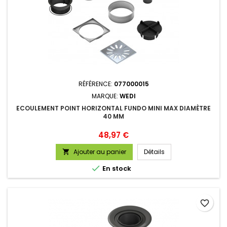
RÉFÉRENCE:
077000015
MARQUE:
WEDI
ECOULEMENT POINT HORIZONTAL FUNDO MINI MAX DIAMÈTRE
40 MM
Prix
48,97 €
Ajouter au panier
Détails


En stock
favorite_border