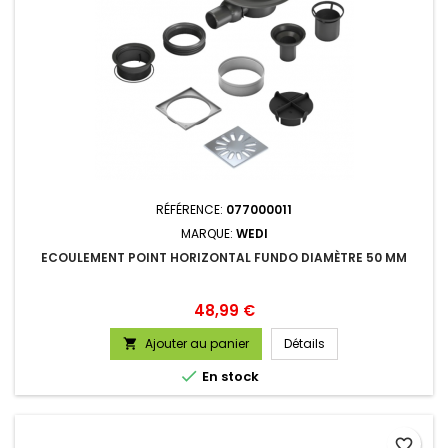
RÉFÉRENCE:
077000011
MARQUE:
WEDI
ECOULEMENT POINT HORIZONTAL FUNDO DIAMÈTRE 50 MM
Prix
48,99 €
Ajouter au panier
Détails


En stock
favorite_border