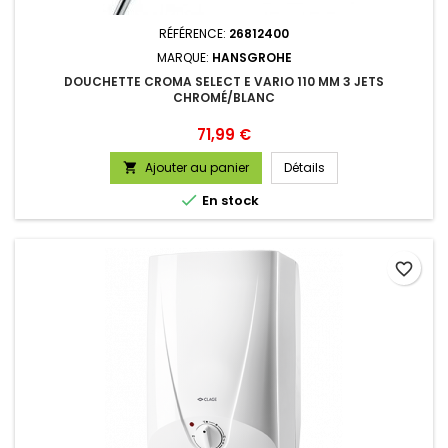
RÉFÉRENCE:
26812400
MARQUE:
HANSGROHE
DOUCHETTE CROMA SELECT E VARIO 110 MM 3 JETS
CHROMÉ/BLANC
Prix
71,99 €
Ajouter au panier
Détails


En stock
favorite_border