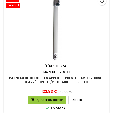
favorite_border
Promo !
RÉFÉRENCE:
27400
MARQUE:
PRESTO
PANNEAU DE DOUCHE EN APPLIQUE PRESTO - AVEC ROBINET
D'ARRÊT DROIT 1/2 - DL 400 SE - PRESTO
Prix
Prix
122,83 €
149,99 €
de
Ajouter au panier
Détails

base

En stock