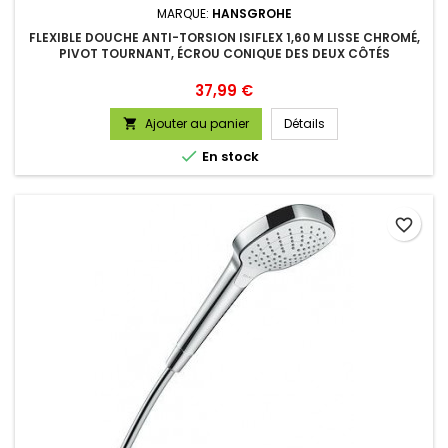
MARQUE:
HANSGROHE
FLEXIBLE DOUCHE ANTI-TORSION ISIFLEX 1,60 M LISSE CHROMÉ,
PIVOT TOURNANT, ÉCROU CONIQUE DES DEUX CÔTÉS
Prix
37,99 €
Ajouter au panier
Détails


En stock
favorite_border