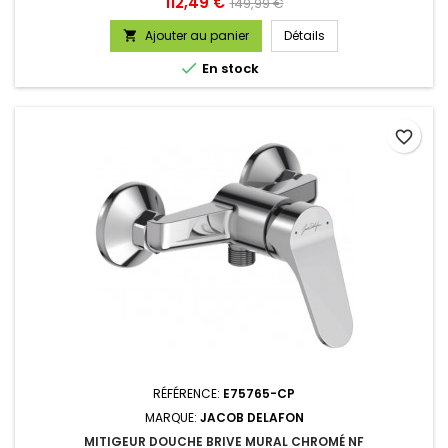
Prix
Prix
112,49 €
149,99 €
de
Ajouter au panier
Détails

base

En stock
favorite_border
RÉFÉRENCE:
E75765-CP
MARQUE:
JACOB DELAFON
MITIGEUR DOUCHE BRIVE MURAL CHROMÉ NF