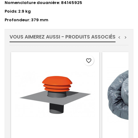
Nomenclature douanière: 84145925
Poids: 2.9 kg
Profondeur: 379 mm
VOUS AIMEREZ AUSSI - PRODUITS ASSOCIÉS
<
>
favorite_border