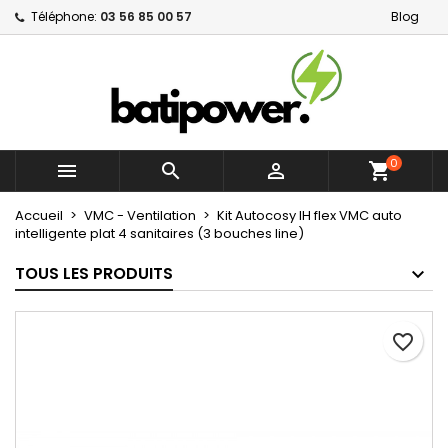
Téléphone:
03 56 85 00 57
Blog
×
×
×
Mes listes d'envies
Créer une liste d'envies
Connexion
Créer une nouvelle liste
add_circle_outline
Vous devez être connecté pour ajouter des produits
Nom de la liste d'envies
à votre liste d'envies.
0



shopping_cart
Annuler
Connexion
Annuler
Créer une liste d'envies
Accueil
VMC - Ventilation
Kit Autocosy IH flex VMC auto
intelligente plat 4 sanitaires (3 bouches line)
TOUS LES PRODUITS
favorite_border