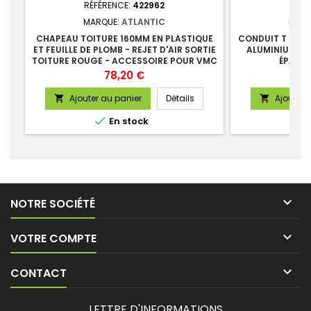
RÉFÉRENCE:
422962
RÉFÉ
MARQUE:
ATLANTIC
MARQ
CHAPEAU TOITURE 160MM EN PLASTIQUE
CONDUIT T 82 A
ET FEUILLE DE PLOMB - REJET D'AIR SORTIE
ALUMINIUM CA
TOITURE ROUGE - ACCESSOIRE POUR VMC
ÉPAISS
PAVILLON
Prix
78,20 €
Ajouter au panier
Détails
Ajouter 



En stock

NOTRE SOCIÉTÉ

VOTRE COMPTE

CONTACT
LETTRE D'INFORMATIONS