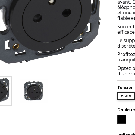
avant. C
éléganc
et une 
fiable e
Son ind
efficace
Le supp
discrète
Profite
tranquil
Optez p
d'une s
Tension
250V
Couleur
Noir
Indice d