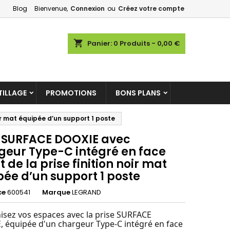
Blog
Bienvenue,
Connexion
ou
Créez votre compte
×
×
×
shopping_cart
Panier:
0
Produits - 0,00 €
ILLAGE
PROMOTIONS
BONS PLANS
n
s
r mat équipée d’un support 1 poste
e SURFACE DOOXIE avec
geur Type-C intégré en face
 de la prise finition noir mat
pée d’un support 1 poste
ce
600541
Marque
LEGRAND
sez vos espaces avec la prise SURFACE
 équipée d'un chargeur Type-C intégré en face