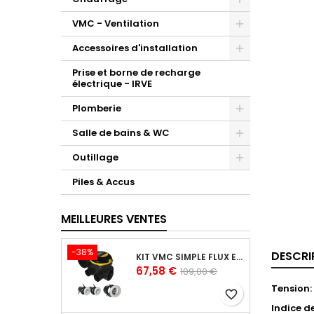
VMC - Ventilation
Accessoires d'installation
Prise et borne de recharge
électrique - IRVE
Plomberie
Salle de bains & WC
Outillage
Piles & Accus
MEILLEURES VENTES
-38%
DESCRI
KIT VMC SIMPLE FLUX EASYHOME AUTORÉGLABLE COMBLES CLASSIC LIVRÉ AVEC 3 GRILLES DE VENTILATION BIP
Prix
Prix
67,58 €
109,00 €
de
Tension:
favorite_border
base
Indice de