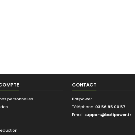
 COMPTE
CONTACT
ions personnelles
Batipower
des
Téléphone:
03 56 85 00 57
Email:
support@batipower.fr
s
réduction