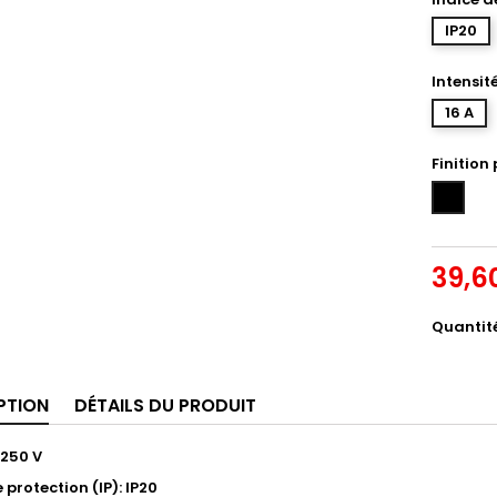
IP20
Intensit
16 A
Finition
Noir
mat
39,6
Quantit
PTION
DÉTAILS DU PRODUIT
 250 V
 protection (IP): IP20