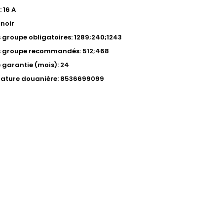
: 16 A
 noir
s groupe obligatoires: 1289;240;1243
s groupe recommandés: 512;468
 garantie (mois): 24
ature douanière: 8536699099