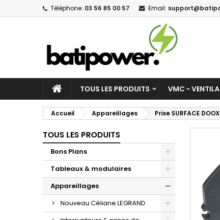
Téléphone:
03 56 85 00 57
Email:
support@batipo
M
C
C
add_circle_outline
Vo
No
d'e
TOUS LES PRODUITS
VMC - VENTIL
Accueil
Appareillages
Prise SURFACE DOOXIE
TOUS LES PRODUITS
Bons Plans
Tableaux & modulaires
Appareillages
Nouveau Céliane LEGRAND