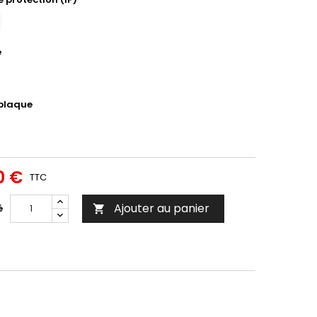
é
 plaque
0 €
TTC
Ajouter au panier
é
