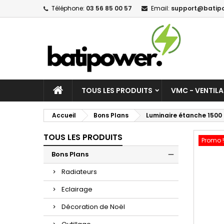
Téléphone:
03 56 85 00 57
Email:
support@batipo
M
C
C
add_circle_outline
Vo
No
d'e
TOUS LES PRODUITS
VMC - VENTIL
Accueil
Bons Plans
Luminaire étanche 1500
TOUS LES PRODUITS
Promo !
Bons Plans
Radiateurs
Eclairage
Décoration de Noël