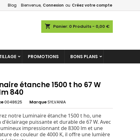
Blog
Bienvenue,
Connexion
ou
Créez votre compte
×
×
×
shopping_cart
Panier:
0
Produits - 0,00 €
ILLAGE
PROMOTIONS
BONS PLANS
n
s
naire étanche 1500 t ho 67 W
lm 840
ce
0048625
Marque
SYLVANIA
ez notre Luminaire étanche 1500 t ho, une
n d'éclairage puissante et durable de 67 W. Avec
 lumineux impressionnant de 8300 lm et une
ture de couleur de 4000 K, il offre une lumière