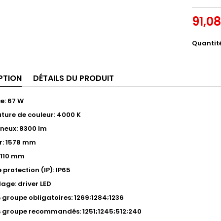
91,0
Quantit
PTION
DÉTAILS DU PRODUIT
e: 67 W
ure de couleur: 4000 K
ineux: 8300 lm
r: 1578 mm
 110 mm
 protection (IP): IP65
lage: driver LED
s groupe obligatoires: 1269;1284;1236
s groupe recommandés: 1251;1245;512;240