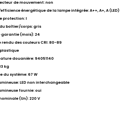
tecteur de mouvement: non
'efficience énergétique de la lampe intégrée: A++, A+, A (LED)
 protection: I
du boîtier/corps: gris
 garantie (mois): 24
e rendu des couleurs CRI: 80-89
 plastique
ature douanière: 94051140
83 kg
e du système: 67 W
umineuse: LED non interchangeable
umineuse fournie: oui
nominale (Un): 220 V