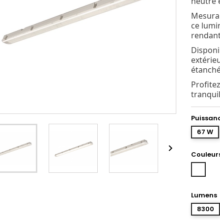
neutre 
Mesuran
ce lumin
rendant
Disponib
extérie
étanché
Profite
tranquil
Puissan
67 W

Couleur
Blanc
Lumens
8300