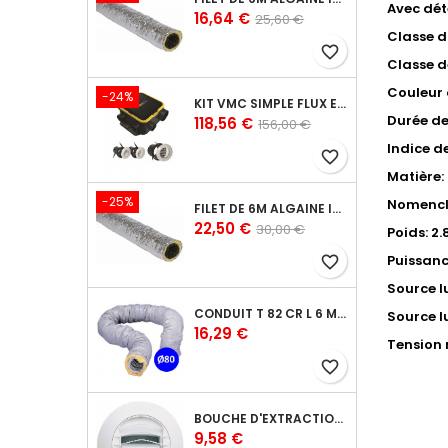
Avec dé
Prix
Prix
16,64 €
25,60 €
de
Classe d
favorite_border
base
Classe de
Couleur 
-24%
KIT VMC SIMPLE FLUX EASYHOME AUTORÉGLABLE COMPACT LIVRÉ AVEC 3 GRILLES DE VENTILATION BIP
Durée de
Prix
Prix
118,56 €
156,00 €
de
Indice d
favorite_border
base
Matière:
-25%
Nomencl
FILET DE 6M ALGAINE ISOLÉE DIAMÈTRE 160 MM, CONDUITS SOUPLES PLASTIQUE POUR RÉSEAU DE VENTILATION EN MAISON INDIVIDUELLE
Prix
Prix
22,50 €
30,00 €
Poids: 2.
de
Puissanc
favorite_border
base
Source l
CONDUIT T 82 CR L 6 M - SOUPLE PVC CALORIFUGE 6 M DIAMÈTRE 80 - CONDUIT POUR INSTALLATION VMC EN MAISON INDIVIDUELLE
Source l
Prix
16,29 €
Tension 
favorite_border
BOUCHE D'EXTRACTION AUTORÉGLABLE WC 30 M³/H DIAMÈTRE 125 MM POUR VMC COLLECTIVE - MANCHETTE COURTE PLASTIQUE AVEC JOINT
Prix
9,58 €