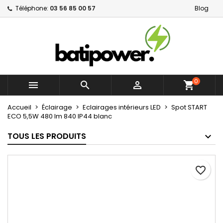
Téléphone:
03 56 85 00 57
Blog
×
×
×
Mes listes d'envies
Créer une liste d'envies
Connexion
Créer une nouvelle liste
add_circle_outline
Vous devez être connecté pour ajouter des produits
Nom de la liste d'envies
à votre liste d'envies.
0



shopping_cart
Annuler
Connexion
Annuler
Créer une liste d'envies
Accueil
Éclairage
Eclairages intérieurs LED
Spot START
ECO 5,5W 480 lm 840 IP44 blanc
TOUS LES PRODUITS
favorite_border