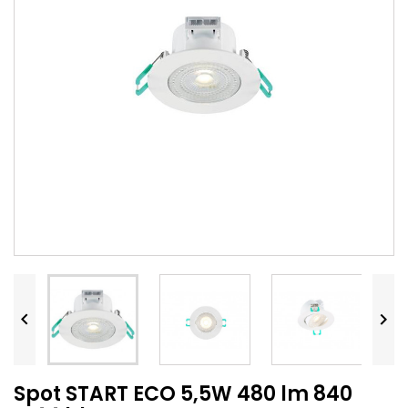


Spot START ECO 5,5W 480 lm 840